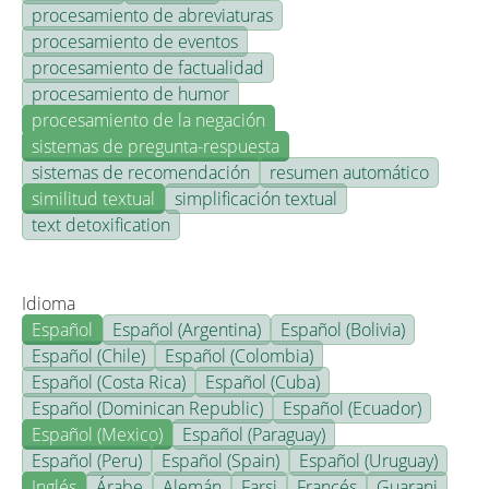
procesamiento de abreviaturas
procesamiento de eventos
procesamiento de factualidad
procesamiento de humor
procesamiento de la negación
sistemas de pregunta-respuesta
sistemas de recomendación
resumen automático
similitud textual
simplificación textual
text detoxification
Idioma
Español
Español (Argentina)
Español (Bolivia)
Español (Chile)
Español (Colombia)
Español (Costa Rica)
Español (Cuba)
Español (Dominican Republic)
Español (Ecuador)
Español (Mexico)
Español (Paraguay)
Español (Peru)
Español (Spain)
Español (Uruguay)
Inglés
Árabe
Alemán
Farsi
Francés
Guarani