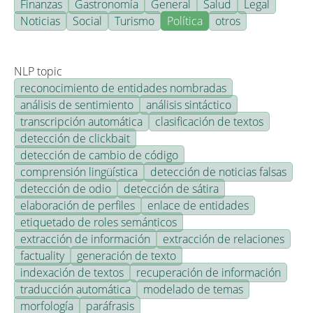
Finanzas
Gastronomía
General
Salud
Legal
Noticias
Social
Turismo
Política
otros
NLP topic
reconocimiento de entidades nombradas
análisis de sentimiento
análisis sintáctico
transcripción automática
clasificación de textos
detección de clickbait
detección de cambio de código
comprensión lingüística
detección de noticias falsas
detección de odio
detección de sátira
elaboración de perfiles
enlace de entidades
etiquetado de roles semánticos
extracción de información
extracción de relaciones
factuality
generación de texto
indexación de textos
recuperación de información
traducción automática
modelado de temas
morfología
paráfrasis