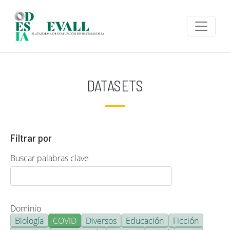
Pasar al contenido principal
DATASETS
Filtrar por
Buscar palabras clave
Dominio
Biología
COVID
Diversos
Educación
Ficción