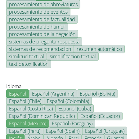
procesamiento de abreviaturas
procesamiento de eventos
procesamiento de factualidad
procesamiento de humor
procesamiento de la negación
sistemas de pregunta-respuesta
sistemas de recomendación
resumen automático
similitud textual
simplificación textual
text detoxification
Idioma
Español
Español (Argentina)
Español (Bolivia)
Español (Chile)
Español (Colombia)
Español (Costa Rica)
Español (Cuba)
Español (Dominican Republic)
Español (Ecuador)
Español (Mexico)
Español (Paraguay)
Español (Peru)
Español (Spain)
Español (Uruguay)
Inglés
Árabe
Alemán
Farsi
Francés
Guarani