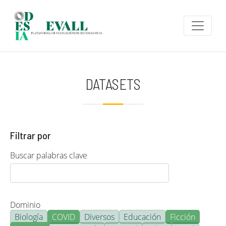
Pasar al contenido principal
DATASETS
Filtrar por
Buscar palabras clave
Dominio
Biología
COVID
Diversos
Educación
Ficción