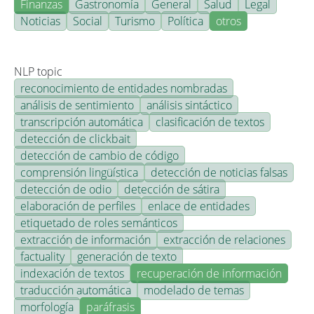
Finanzas
Gastronomía
General
Salud
Legal
Noticias
Social
Turismo
Política
otros
NLP topic
reconocimiento de entidades nombradas
análisis de sentimiento
análisis sintáctico
transcripción automática
clasificación de textos
detección de clickbait
detección de cambio de código
comprensión lingüística
detección de noticias falsas
detección de odio
detección de sátira
elaboración de perfiles
enlace de entidades
etiquetado de roles semánticos
extracción de información
extracción de relaciones
factuality
generación de texto
indexación de textos
recuperación de información
traducción automática
modelado de temas
morfología
paráfrasis