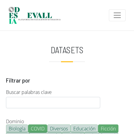
Pasar al contenido principal
DATASETS
Filtrar por
Buscar palabras clave
Dominio
Biología
COVID
Diversos
Educación
Ficción