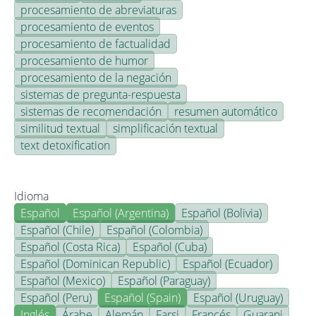
procesamiento de abreviaturas
procesamiento de eventos
procesamiento de factualidad
procesamiento de humor
procesamiento de la negación
sistemas de pregunta-respuesta
sistemas de recomendación
resumen automático
similitud textual
simplificación textual
text detoxification
Idioma
Español
Español (Argentina)
Español (Bolivia)
Español (Chile)
Español (Colombia)
Español (Costa Rica)
Español (Cuba)
Español (Dominican Republic)
Español (Ecuador)
Español (Mexico)
Español (Paraguay)
Español (Peru)
Español (Spain)
Español (Uruguay)
Inglés
Árabe
Alemán
Farsi
Francés
Guarani