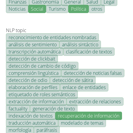
Finanzas
Gastronomía
General
Salud
Legal
Noticias
Social
Turismo
Política
otros
NLP topic
reconocimiento de entidades nombradas
análisis de sentimiento
análisis sintáctico
transcripción automática
clasificación de textos
detección de clickbait
detección de cambio de código
comprensión lingüística
detección de noticias falsas
detección de odio
detección de sátira
elaboración de perfiles
enlace de entidades
etiquetado de roles semánticos
extracción de información
extracción de relaciones
factuality
generación de texto
indexación de textos
recuperación de información
traducción automática
modelado de temas
morfología
paráfrasis