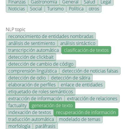
Finanzas
Gastronomía
General
Salud
Legal
Noticias
Social
Turismo
Política
otros
NLP topic
reconocimiento de entidades nombradas
análisis de sentimiento
análisis sintáctico
transcripción automática
clasificación de textos
detección de clickbait
detección de cambio de código
comprensión lingüística
detección de noticias falsas
detección de odio
detección de sátira
elaboración de perfiles
enlace de entidades
etiquetado de roles semánticos
extracción de información
extracción de relaciones
factuality
generación de texto
indexación de textos
recuperación de información
traducción automática
modelado de temas
morfología
paráfrasis