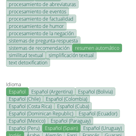
procesamiento de abreviaturas
procesamiento de eventos
procesamiento de factualidad
procesamiento de humor
procesamiento de la negación
sistemas de pregunta-respuesta
sistemas de recomendación
resumen automático
similitud textual
simplificación textual
text detoxification
Idioma
Español
Español (Argentina)
Español (Bolivia)
Español (Chile)
Español (Colombia)
Español (Costa Rica)
Español (Cuba)
Español (Dominican Republic)
Español (Ecuador)
Español (Mexico)
Español (Paraguay)
Español (Peru)
Español (Spain)
Español (Uruguay)
Inglés
Árabe
Alemán
Farsi
Francés
Guarani