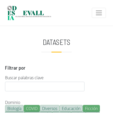
Pasar al contenido principal
DATASETS
Filtrar por
Buscar palabras clave
Dominio
Biología
COVID
Diversos
Educación
Ficción