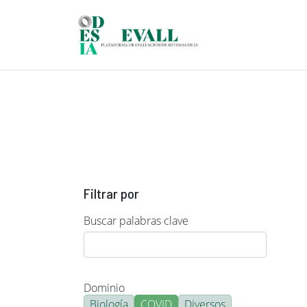
Pasar al contenido principal
Filtrar por
Buscar palabras clave
Dominio
Biología
COVID
Diversos