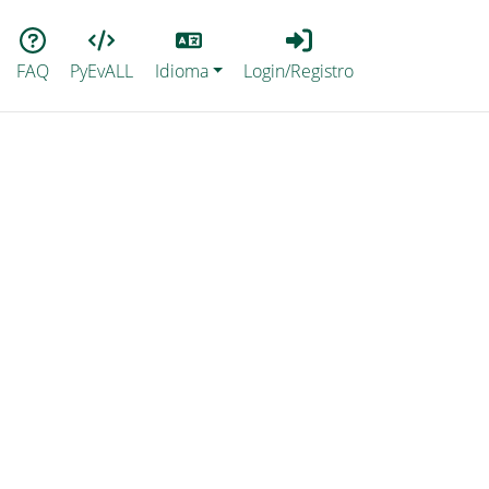
Lang
Login_Registro
FAQ
PyEvALL
Idioma
Login/Registro