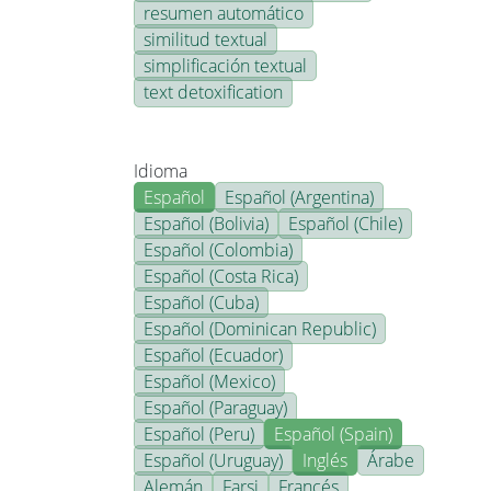
resumen automático
similitud textual
simplificación textual
text detoxification
Idioma
Español
Español (Argentina)
Español (Bolivia)
Español (Chile)
Español (Colombia)
Español (Costa Rica)
Español (Cuba)
Español (Dominican Republic)
Español (Ecuador)
Español (Mexico)
Español (Paraguay)
Español (Peru)
Español (Spain)
Español (Uruguay)
Inglés
Árabe
Alemán
Farsi
Francés