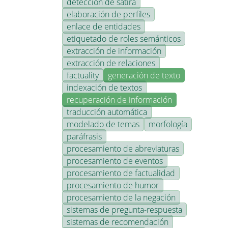
detección de sátira
elaboración de perfiles
enlace de entidades
etiquetado de roles semánticos
extracción de información
extracción de relaciones
factuality
generación de texto
indexación de textos
recuperación de información
traducción automática
modelado de temas
morfología
paráfrasis
procesamiento de abreviaturas
procesamiento de eventos
procesamiento de factualidad
procesamiento de humor
procesamiento de la negación
sistemas de pregunta-respuesta
sistemas de recomendación