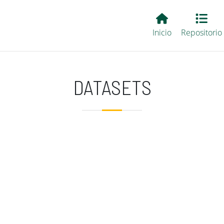
Main EvALL
Inicio
Repositorio
DATASETS