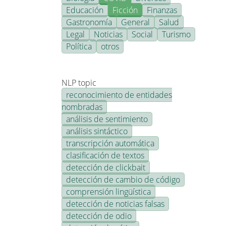
Educación
Ficción
Finanzas
Gastronomía
General
Salud
Legal
Noticias
Social
Turismo
Política
otros
NLP topic
reconocimiento de entidades
nombradas
análisis de sentimiento
análisis sintáctico
transcripción automática
clasificación de textos
detección de clickbait
detección de cambio de código
comprensión lingüística
detección de noticias falsas
detección de odio