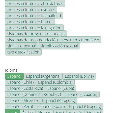
procesamiento de abreviaturas
procesamiento de eventos
procesamiento de factualidad
procesamiento de humor
procesamiento de la negación
sistemas de pregunta-respuesta
sistemas de recomendación
resumen automático
similitud textual
simplificación textual
text detoxification
Idioma
Español
Español (Argentina)
Español (Bolivia)
Español (Chile)
Español (Colombia)
Español (Costa Rica)
Español (Cuba)
Español (Dominican Republic)
Español (Ecuador)
Español (Mexico)
Español (Paraguay)
Español (Peru)
Español (Spain)
Español (Uruguay)
Inglés
Árabe
Alemán
Farsi
Francés
Guarani