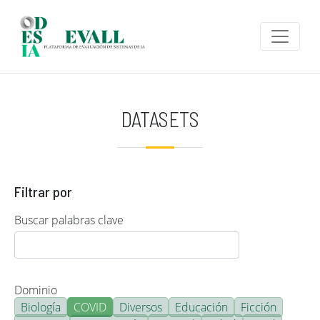
Pasar al contenido principal
DATASETS
Filtrar por
Buscar palabras clave
Dominio
Biología
COVID
Diversos
Educación
Ficción