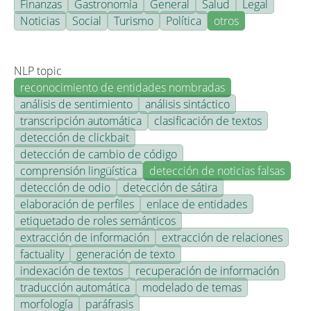
Finanzas
Gastronomía
General
Salud
Legal
Noticias
Social
Turismo
Política
otros
NLP topic
reconocimiento de entidades nombradas
análisis de sentimiento
análisis sintáctico
transcripción automática
clasificación de textos
detección de clickbait
detección de cambio de código
comprensión lingüística
detección de noticias falsas
detección de odio
detección de sátira
elaboración de perfiles
enlace de entidades
etiquetado de roles semánticos
extracción de información
extracción de relaciones
factuality
generación de texto
indexación de textos
recuperación de información
traducción automática
modelado de temas
morfología
paráfrasis