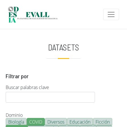
Pasar al contenido principal
DATASETS
Filtrar por
Buscar palabras clave
Dominio
Biología
COVID
Diversos
Educación
Ficción