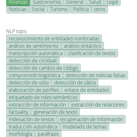
Finanzas
Gastronomía
General
Salud
Legal
Noticias
Social
Turismo
Política
otros
NLP topic
reconocimiento de entidades nombradas
análisis de sentimiento
análisis sintáctico
transcripción automática
clasificación de textos
detección de clickbait
detección de cambio de código
comprensión lingüística
detección de noticias falsas
detección de odio
detección de sátira
elaboración de perfiles
enlace de entidades
etiquetado de roles semánticos
extracción de información
extracción de relaciones
factuality
generación de texto
indexación de textos
recuperación de información
traducción automática
modelado de temas
morfología
paráfrasis