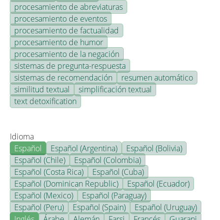
procesamiento de abreviaturas
procesamiento de eventos
procesamiento de factualidad
procesamiento de humor
procesamiento de la negación
sistemas de pregunta-respuesta
sistemas de recomendación
resumen automático
similitud textual
simplificación textual
text detoxification
Idioma
Español
Español (Argentina)
Español (Bolivia)
Español (Chile)
Español (Colombia)
Español (Costa Rica)
Español (Cuba)
Español (Dominican Republic)
Español (Ecuador)
Español (Mexico)
Español (Paraguay)
Español (Peru)
Español (Spain)
Español (Uruguay)
Inglés
Árabe
Alemán
Farsi
Francés
Guarani