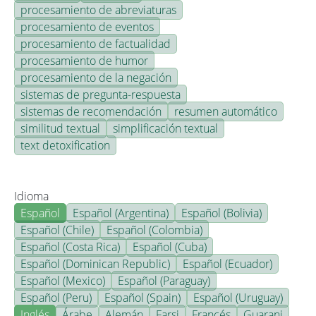
procesamiento de abreviaturas
procesamiento de eventos
procesamiento de factualidad
procesamiento de humor
procesamiento de la negación
sistemas de pregunta-respuesta
sistemas de recomendación
resumen automático
similitud textual
simplificación textual
text detoxification
Idioma
Español
Español (Argentina)
Español (Bolivia)
Español (Chile)
Español (Colombia)
Español (Costa Rica)
Español (Cuba)
Español (Dominican Republic)
Español (Ecuador)
Español (Mexico)
Español (Paraguay)
Español (Peru)
Español (Spain)
Español (Uruguay)
Inglés
Árabe
Alemán
Farsi
Francés
Guarani