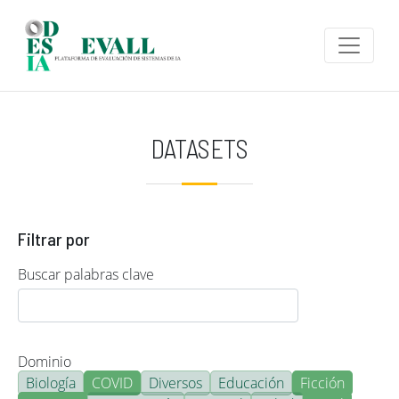
Pasar al contenido principal
DATASETS
Filtrar por
Buscar palabras clave
Dominio
Biología
COVID
Diversos
Educación
Ficción