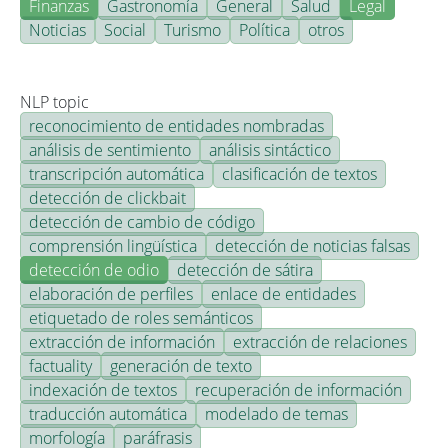
Finanzas
Gastronomía
General
Salud
Legal
Noticias
Social
Turismo
Política
otros
NLP topic
reconocimiento de entidades nombradas
análisis de sentimiento
análisis sintáctico
transcripción automática
clasificación de textos
detección de clickbait
detección de cambio de código
comprensión lingüística
detección de noticias falsas
detección de odio
detección de sátira
elaboración de perfiles
enlace de entidades
etiquetado de roles semánticos
extracción de información
extracción de relaciones
factuality
generación de texto
indexación de textos
recuperación de información
traducción automática
modelado de temas
morfología
paráfrasis