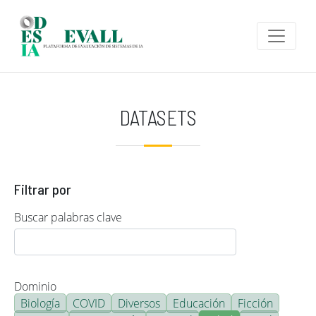
Pasar al contenido principal
DATASETS
Filtrar por
Buscar palabras clave
Dominio
Biología
COVID
Diversos
Educación
Ficción