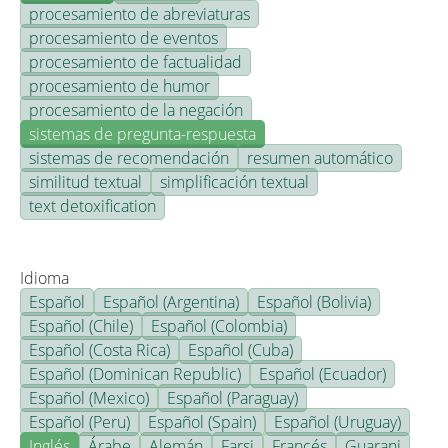
procesamiento de abreviaturas
procesamiento de eventos
procesamiento de factualidad
procesamiento de humor
procesamiento de la negación
sistemas de pregunta-respuesta
sistemas de recomendación
resumen automático
similitud textual
simplificación textual
text detoxification
Idioma
Español
Español (Argentina)
Español (Bolivia)
Español (Chile)
Español (Colombia)
Español (Costa Rica)
Español (Cuba)
Español (Dominican Republic)
Español (Ecuador)
Español (Mexico)
Español (Paraguay)
Español (Peru)
Español (Spain)
Español (Uruguay)
Inglés
Árabe
Alemán
Farsi
Francés
Guarani