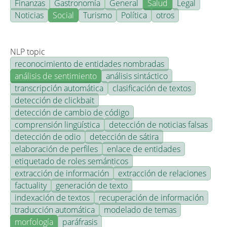
Finanzas
Gastronomía
General
Salud
Legal
Noticias
Social
Turismo
Política
otros
NLP topic
reconocimiento de entidades nombradas
análisis de sentimiento
análisis sintáctico
transcripción automática
clasificación de textos
detección de clickbait
detección de cambio de código
comprensión lingüística
detección de noticias falsas
detección de odio
detección de sátira
elaboración de perfiles
enlace de entidades
etiquetado de roles semánticos
extracción de información
extracción de relaciones
factuality
generación de texto
indexación de textos
recuperación de información
traducción automática
modelado de temas
morfología
paráfrasis