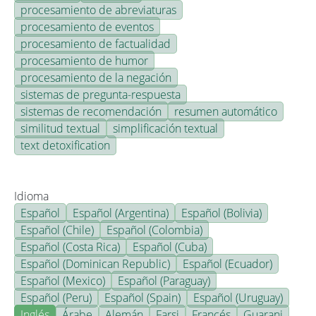
procesamiento de abreviaturas
procesamiento de eventos
procesamiento de factualidad
procesamiento de humor
procesamiento de la negación
sistemas de pregunta-respuesta
sistemas de recomendación
resumen automático
similitud textual
simplificación textual
text detoxification
Idioma
Español
Español (Argentina)
Español (Bolivia)
Español (Chile)
Español (Colombia)
Español (Costa Rica)
Español (Cuba)
Español (Dominican Republic)
Español (Ecuador)
Español (Mexico)
Español (Paraguay)
Español (Peru)
Español (Spain)
Español (Uruguay)
Inglés
Árabe
Alemán
Farsi
Francés
Guarani