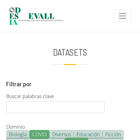
Pasar al contenido principal
DATASETS
Filtrar por
Buscar palabras clave
Dominio
Biología
COVID
Diversos
Educación
Ficción