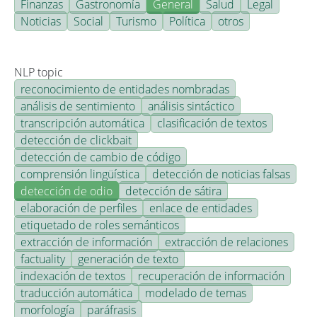
Finanzas
Gastronomía
General
Salud
Legal
Noticias
Social
Turismo
Política
otros
NLP topic
reconocimiento de entidades nombradas
análisis de sentimiento
análisis sintáctico
transcripción automática
clasificación de textos
detección de clickbait
detección de cambio de código
comprensión lingüística
detección de noticias falsas
detección de odio
detección de sátira
elaboración de perfiles
enlace de entidades
etiquetado de roles semánticos
extracción de información
extracción de relaciones
factuality
generación de texto
indexación de textos
recuperación de información
traducción automática
modelado de temas
morfología
paráfrasis