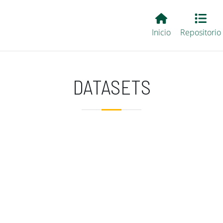
Main EvALL
Inicio
Repositorio
DATASETS