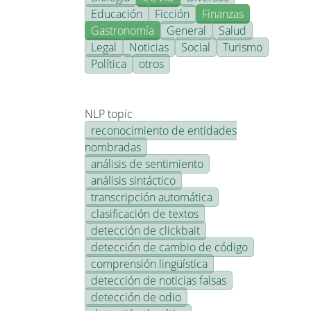
Educación
Ficción
Finanzas
Gastronomía
General
Salud
Legal
Noticias
Social
Turismo
Política
otros
NLP topic
reconocimiento de entidades
nombradas
análisis de sentimiento
análisis sintáctico
transcripción automática
clasificación de textos
detección de clickbait
detección de cambio de código
comprensión lingüística
detección de noticias falsas
detección de odio