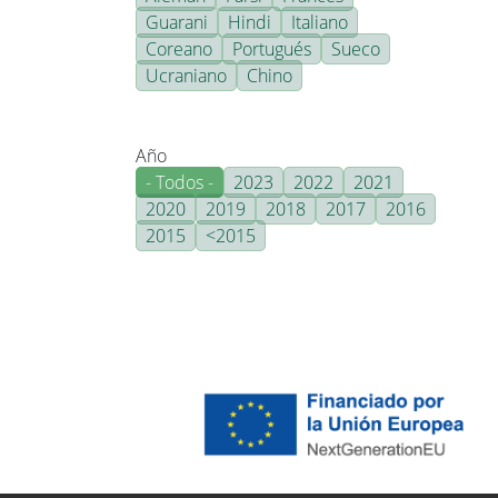
Guarani
Hindi
Italiano
Coreano
Portugués
Sueco
Ucraniano
Chino
Año
- Todos -
2023
2022
2021
2020
2019
2018
2017
2016
2015
<2015