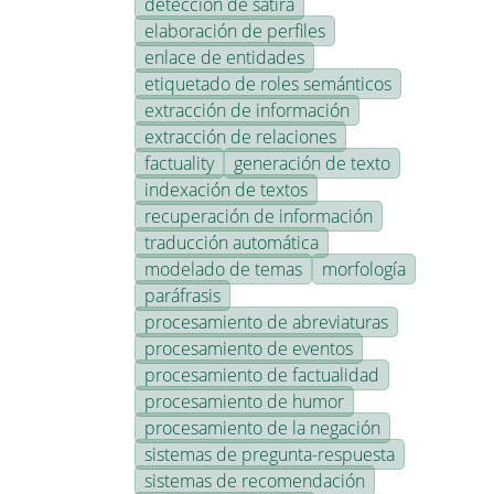
detección de sátira
elaboración de perfiles
enlace de entidades
etiquetado de roles semánticos
extracción de información
extracción de relaciones
factuality
generación de texto
indexación de textos
recuperación de información
traducción automática
modelado de temas
morfología
paráfrasis
procesamiento de abreviaturas
procesamiento de eventos
procesamiento de factualidad
procesamiento de humor
procesamiento de la negación
sistemas de pregunta-respuesta
sistemas de recomendación