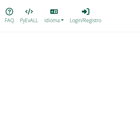
Lang
Login_Registro
FAQ
PyEvALL
Idioma
Login/Registro