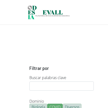
Pasar al contenido principal
Filtrar por
Buscar palabras clave
Dominio
Biología
COVID
Diversos