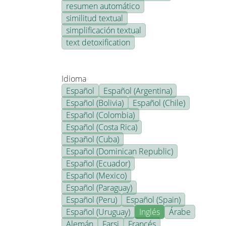
resumen automático
similitud textual
simplificación textual
text detoxification
Idioma
Español
Español (Argentina)
Español (Bolivia)
Español (Chile)
Español (Colombia)
Español (Costa Rica)
Español (Cuba)
Español (Dominican Republic)
Español (Ecuador)
Español (Mexico)
Español (Paraguay)
Español (Peru)
Español (Spain)
Español (Uruguay)
Inglés
Árabe
Alemán
Farsi
Francés