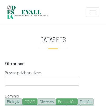
Pasar al contenido principal
DATASETS
Filtrar por
Buscar palabras clave
Dominio
Biología
COVID
Diversos
Educación
Ficción