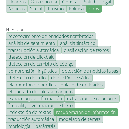
Finanzas
Gastronomía
General
Salud
Legal
Noticias
Social
Turismo
Política
otros
NLP topic
reconocimiento de entidades nombradas
análisis de sentimiento
análisis sintáctico
transcripción automática
clasificación de textos
detección de clickbait
detección de cambio de código
comprensión lingüística
detección de noticias falsas
detección de odio
detección de sátira
elaboración de perfiles
enlace de entidades
etiquetado de roles semánticos
extracción de información
extracción de relaciones
factuality
generación de texto
indexación de textos
recuperación de información
traducción automática
modelado de temas
morfología
paráfrasis