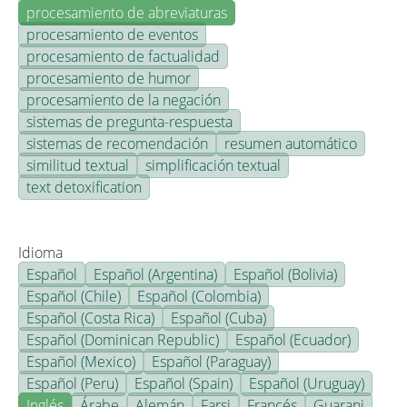
procesamiento de abreviaturas
procesamiento de eventos
procesamiento de factualidad
procesamiento de humor
procesamiento de la negación
sistemas de pregunta-respuesta
sistemas de recomendación
resumen automático
similitud textual
simplificación textual
text detoxification
Idioma
Español
Español (Argentina)
Español (Bolivia)
Español (Chile)
Español (Colombia)
Español (Costa Rica)
Español (Cuba)
Español (Dominican Republic)
Español (Ecuador)
Español (Mexico)
Español (Paraguay)
Español (Peru)
Español (Spain)
Español (Uruguay)
Inglés
Árabe
Alemán
Farsi
Francés
Guarani