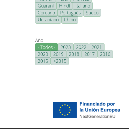
Guarani
Hindi
Italiano
Coreano
Portugués
Sueco
Ucraniano
Chino
Año
- Todos -
2023
2022
2021
2020
2019
2018
2017
2016
2015
<2015