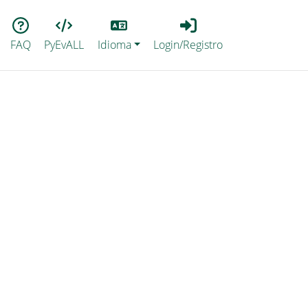
Lang
Login_Registro
FAQ
PyEvALL
Idioma
Login/Registro