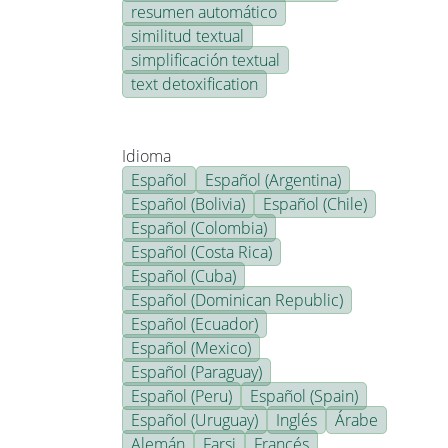
resumen automático
similitud textual
simplificación textual
text detoxification
Idioma
Español
Español (Argentina)
Español (Bolivia)
Español (Chile)
Español (Colombia)
Español (Costa Rica)
Español (Cuba)
Español (Dominican Republic)
Español (Ecuador)
Español (Mexico)
Español (Paraguay)
Español (Peru)
Español (Spain)
Español (Uruguay)
Inglés
Árabe
Alemán
Farsi
Francés