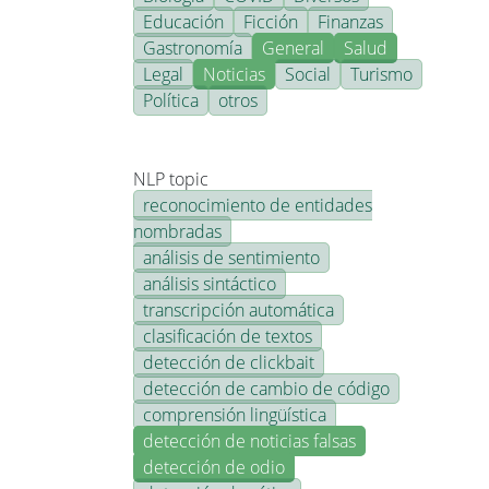
Educación
Ficción
Finanzas
Gastronomía
General
Salud
Legal
Noticias
Social
Turismo
Política
otros
NLP topic
reconocimiento de entidades
nombradas
análisis de sentimiento
análisis sintáctico
transcripción automática
clasificación de textos
detección de clickbait
detección de cambio de código
comprensión lingüística
detección de noticias falsas
detección de odio