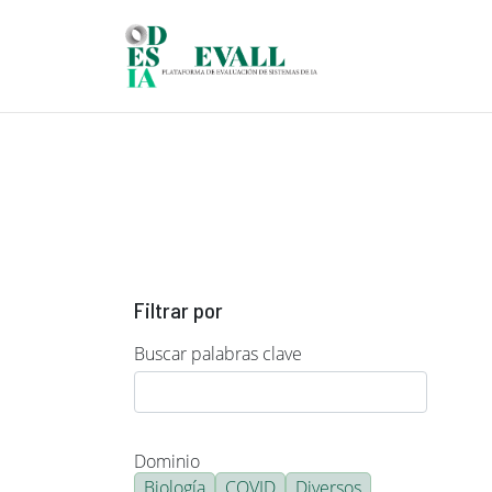
Pasar al contenido principal
Filtrar por
Buscar palabras clave
Dominio
Biología
COVID
Diversos