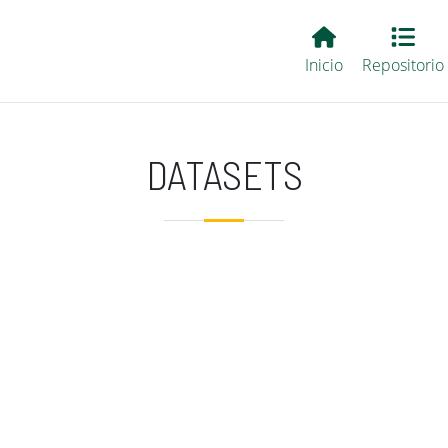
Main EvALL
Inicio
Repositorio
DATASETS