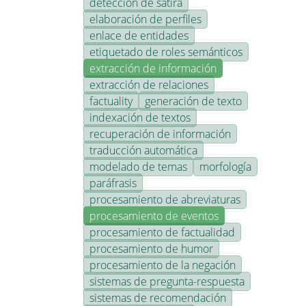
detección de sátira
elaboración de perfiles
enlace de entidades
etiquetado de roles semánticos
extracción de información
extracción de relaciones
factuality
generación de texto
indexación de textos
recuperación de información
traducción automática
modelado de temas
morfología
paráfrasis
procesamiento de abreviaturas
procesamiento de eventos
procesamiento de factualidad
procesamiento de humor
procesamiento de la negación
sistemas de pregunta-respuesta
sistemas de recomendación