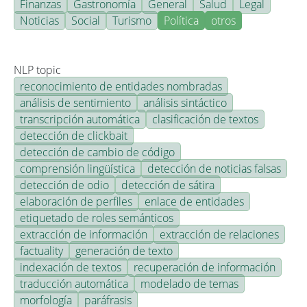
Finanzas
Gastronomía
General
Salud
Legal
Noticias
Social
Turismo
Política
otros
NLP topic
reconocimiento de entidades nombradas
análisis de sentimiento
análisis sintáctico
transcripción automática
clasificación de textos
detección de clickbait
detección de cambio de código
comprensión lingüística
detección de noticias falsas
detección de odio
detección de sátira
elaboración de perfiles
enlace de entidades
etiquetado de roles semánticos
extracción de información
extracción de relaciones
factuality
generación de texto
indexación de textos
recuperación de información
traducción automática
modelado de temas
morfología
paráfrasis