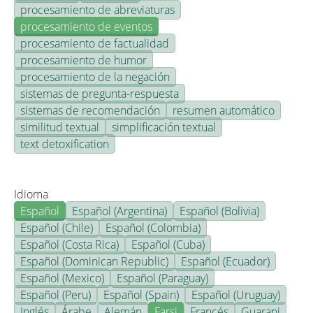
procesamiento de abreviaturas
procesamiento de eventos
procesamiento de factualidad
procesamiento de humor
procesamiento de la negación
sistemas de pregunta-respuesta
sistemas de recomendación
resumen automático
similitud textual
simplificación textual
text detoxification
Idioma
Español
Español (Argentina)
Español (Bolivia)
Español (Chile)
Español (Colombia)
Español (Costa Rica)
Español (Cuba)
Español (Dominican Republic)
Español (Ecuador)
Español (Mexico)
Español (Paraguay)
Español (Peru)
Español (Spain)
Español (Uruguay)
Inglés
Árabe
Alemán
Farsi
Francés
Guarani