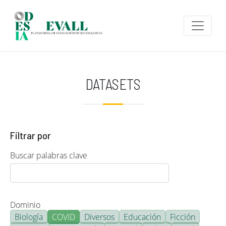
Pasar al contenido principal
DATASETS
Filtrar por
Buscar palabras clave
Dominio
Biología
COVID
Diversos
Educación
Ficción