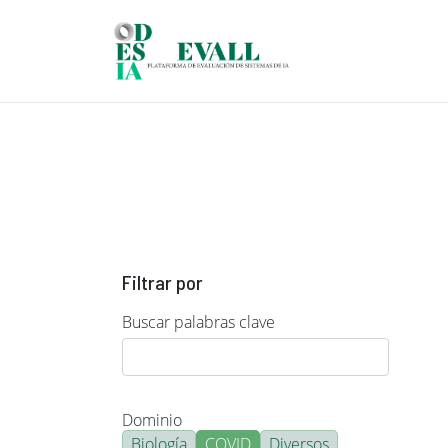
Pasar al contenido principal
Filtrar por
Buscar palabras clave
Dominio
Biología
COVID
Diversos