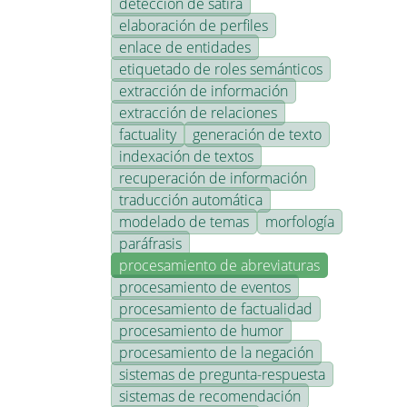
detección de sátira
elaboración de perfiles
enlace de entidades
etiquetado de roles semánticos
extracción de información
extracción de relaciones
factuality
generación de texto
indexación de textos
recuperación de información
traducción automática
modelado de temas
morfología
paráfrasis
procesamiento de abreviaturas
procesamiento de eventos
procesamiento de factualidad
procesamiento de humor
procesamiento de la negación
sistemas de pregunta-respuesta
sistemas de recomendación