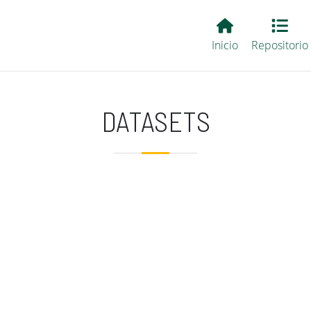
Main EvALL
Inicio
Repositorio
DATASETS