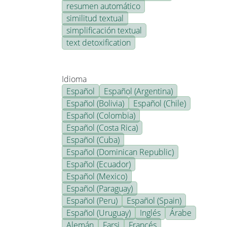
resumen automático
similitud textual
simplificación textual
text detoxification
Idioma
Español
Español (Argentina)
Español (Bolivia)
Español (Chile)
Español (Colombia)
Español (Costa Rica)
Español (Cuba)
Español (Dominican Republic)
Español (Ecuador)
Español (Mexico)
Español (Paraguay)
Español (Peru)
Español (Spain)
Español (Uruguay)
Inglés
Árabe
Alemán
Farsi
Francés