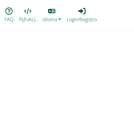
Lang
Login_Registro
FAQ
PyEvALL
Idioma
Login/Registro