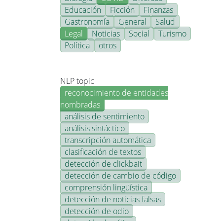
Educación
Ficción
Finanzas
Gastronomía
General
Salud
Legal
Noticias
Social
Turismo
Política
otros
NLP topic
reconocimiento de entidades
nombradas
análisis de sentimiento
análisis sintáctico
transcripción automática
clasificación de textos
detección de clickbait
detección de cambio de código
comprensión lingüística
detección de noticias falsas
detección de odio