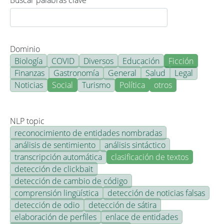
Buscar palabras clave
Dominio
Biología
COVID
Diversos
Educación
Ficción
Finanzas
Gastronomía
General
Salud
Legal
Noticias
Social
Turismo
Política
otros
NLP topic
reconocimiento de entidades nombradas
análisis de sentimiento
análisis sintáctico
transcripción automática
clasificación de textos
detección de clickbait
detección de cambio de código
comprensión lingüística
detección de noticias falsas
detección de odio
detección de sátira
elaboración de perfiles
enlace de entidades