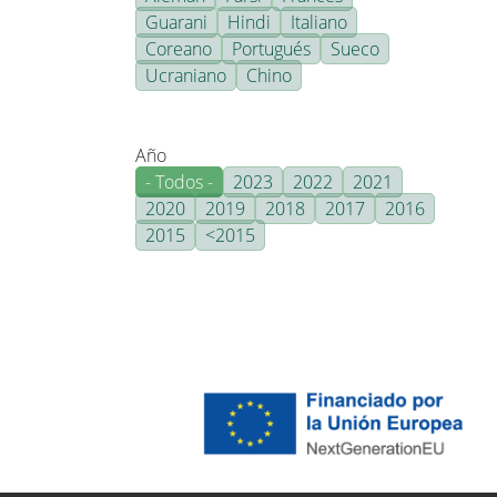
Guarani
Hindi
Italiano
Coreano
Portugués
Sueco
Ucraniano
Chino
Año
- Todos -
2023
2022
2021
2020
2019
2018
2017
2016
2015
<2015