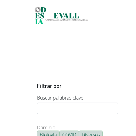
Pasar al contenido principal
Filtrar por
Buscar palabras clave
Dominio
Biología
COVID
Diversos