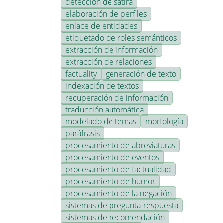
detección de sátira
elaboración de perfiles
enlace de entidades
etiquetado de roles semánticos
extracción de información
extracción de relaciones
factuality
generación de texto
indexación de textos
recuperación de información
traducción automática
modelado de temas
morfología
paráfrasis
procesamiento de abreviaturas
procesamiento de eventos
procesamiento de factualidad
procesamiento de humor
procesamiento de la negación
sistemas de pregunta-respuesta
sistemas de recomendación