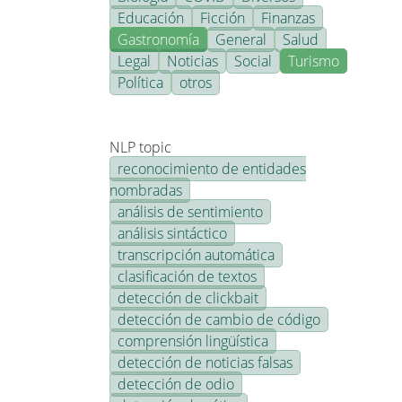
Educación
Ficción
Finanzas
Gastronomía
General
Salud
Legal
Noticias
Social
Turismo
Política
otros
NLP topic
reconocimiento de entidades
nombradas
análisis de sentimiento
análisis sintáctico
transcripción automática
clasificación de textos
detección de clickbait
detección de cambio de código
comprensión lingüística
detección de noticias falsas
detección de odio