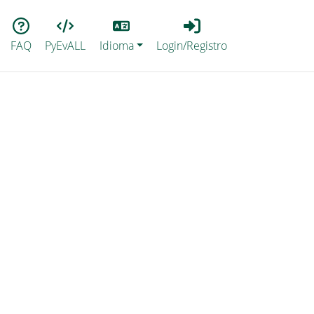
Lang
Login_Registro
FAQ
PyEvALL
Idioma
Login/Registro