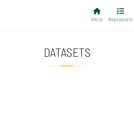
Main EvALL
Inicio
Repositorio
DATASETS