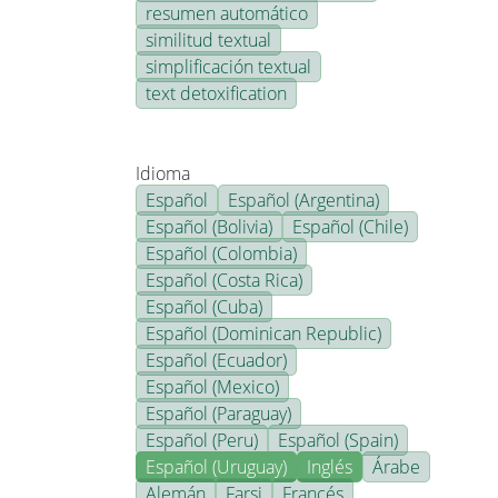
resumen automático
similitud textual
simplificación textual
text detoxification
Idioma
Español
Español (Argentina)
Español (Bolivia)
Español (Chile)
Español (Colombia)
Español (Costa Rica)
Español (Cuba)
Español (Dominican Republic)
Español (Ecuador)
Español (Mexico)
Español (Paraguay)
Español (Peru)
Español (Spain)
Español (Uruguay)
Inglés
Árabe
Alemán
Farsi
Francés