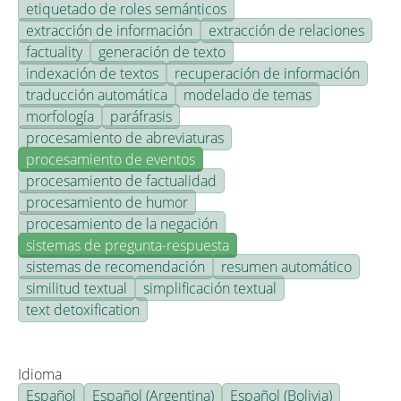
etiquetado de roles semánticos
extracción de información
extracción de relaciones
factuality
generación de texto
indexación de textos
recuperación de información
traducción automática
modelado de temas
morfología
paráfrasis
procesamiento de abreviaturas
procesamiento de eventos
procesamiento de factualidad
procesamiento de humor
procesamiento de la negación
sistemas de pregunta-respuesta
sistemas de recomendación
resumen automático
similitud textual
simplificación textual
text detoxification
Idioma
Español
Español (Argentina)
Español (Bolivia)