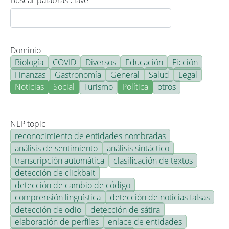
Buscar palabras clave
Dominio
Biología
COVID
Diversos
Educación
Ficción
Finanzas
Gastronomía
General
Salud
Legal
Noticias
Social
Turismo
Política
otros
NLP topic
reconocimiento de entidades nombradas
análisis de sentimiento
análisis sintáctico
transcripción automática
clasificación de textos
detección de clickbait
detección de cambio de código
comprensión lingüística
detección de noticias falsas
detección de odio
detección de sátira
elaboración de perfiles
enlace de entidades