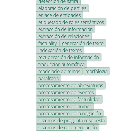
detección de sátira
elaboración de perfiles
enlace de entidades
etiquetado de roles semánticos
extracción de información
extracción de relaciones
factuality
generación de texto
indexación de textos
recuperación de información
traducción automática
modelado de temas
morfología
paráfrasis
procesamiento de abreviaturas
procesamiento de eventos
procesamiento de factualidad
procesamiento de humor
procesamiento de la negación
sistemas de pregunta-respuesta
sistemas de recomendación