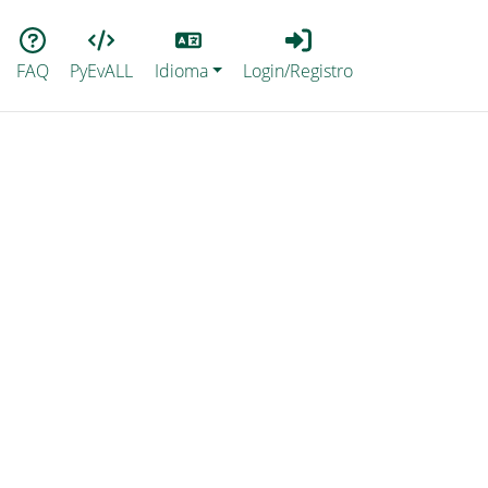
Lang
Login_Registro
FAQ
PyEvALL
Idioma
Login/Registro