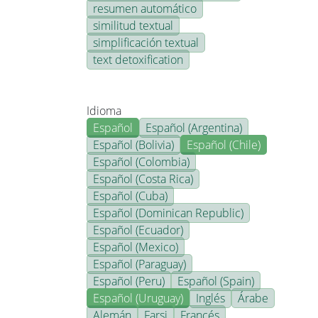
resumen automático
similitud textual
simplificación textual
text detoxification
Idioma
Español
Español (Argentina)
Español (Bolivia)
Español (Chile)
Español (Colombia)
Español (Costa Rica)
Español (Cuba)
Español (Dominican Republic)
Español (Ecuador)
Español (Mexico)
Español (Paraguay)
Español (Peru)
Español (Spain)
Español (Uruguay)
Inglés
Árabe
Alemán
Farsi
Francés