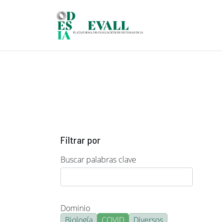
Pasar al contenido principal
Filtrar por
Buscar palabras clave
Dominio
Biología
COVID
Diversos