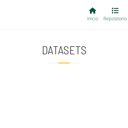
Main EvALL
Inicio
Repositorio
DATASETS