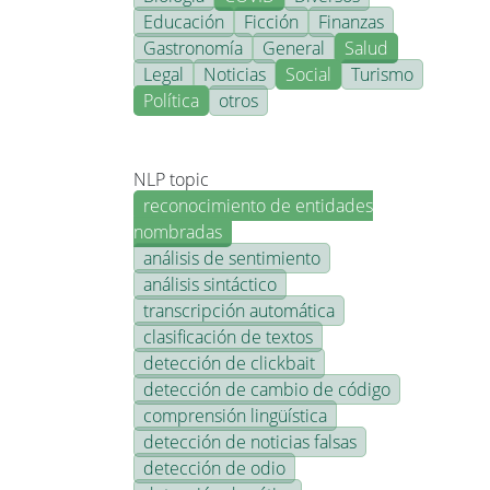
Educación
Ficción
Finanzas
Gastronomía
General
Salud
Legal
Noticias
Social
Turismo
Política
otros
NLP topic
reconocimiento de entidades
nombradas
análisis de sentimiento
análisis sintáctico
transcripción automática
clasificación de textos
detección de clickbait
detección de cambio de código
comprensión lingüística
detección de noticias falsas
detección de odio