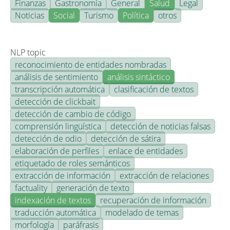
Finanzas
Gastronomía
General
Salud
Legal
Noticias
Social
Turismo
Política
otros
NLP topic
reconocimiento de entidades nombradas
análisis de sentimiento
análisis sintáctico
transcripción automática
clasificación de textos
detección de clickbait
detección de cambio de código
comprensión lingüística
detección de noticias falsas
detección de odio
detección de sátira
elaboración de perfiles
enlace de entidades
etiquetado de roles semánticos
extracción de información
extracción de relaciones
factuality
generación de texto
indexación de textos
recuperación de información
traducción automática
modelado de temas
morfología
paráfrasis