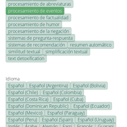
procesamiento de abreviaturas
procesamiento de eventos
procesamiento de factualidad
procesamiento de humor
procesamiento de la negación
sistemas de pregunta-respuesta
sistemas de recomendación
resumen automático
similitud textual
simplificación textual
text detoxification
Idioma
Español
Español (Argentina)
Español (Bolivia)
Español (Chile)
Español (Colombia)
Español (Costa Rica)
Español (Cuba)
Español (Dominican Republic)
Español (Ecuador)
Español (Mexico)
Español (Paraguay)
Español (Peru)
Español (Spain)
Español (Uruguay)
Inglés
Árabe
Alemán
Farsi
Francés
Guarani