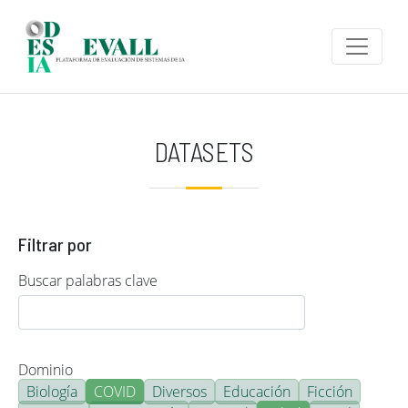
Pasar al contenido principal
DATASETS
Filtrar por
Buscar palabras clave
Dominio
Biología
COVID
Diversos
Educación
Ficción