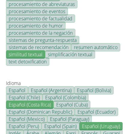
procesamiento de abreviaturas
procesamiento de eventos
procesamiento de factualidad
procesamiento de humor
procesamiento de la negación
sistemas de pregunta-respuesta
sistemas de recomendación
resumen automático
similitud textual
simplificación textual
text detoxification
Idioma
Español
Español (Argentina)
Español (Bolivia)
Español (Chile)
Español (Colombia)
Español (Costa Rica)
Español (Cuba)
Español (Dominican Republic)
Español (Ecuador)
Español (Mexico)
Español (Paraguay)
Español (Peru)
Español (Spain)
Español (Uruguay)
Inglés
Árabe
Alemán
Farsi
Francés
Guarani