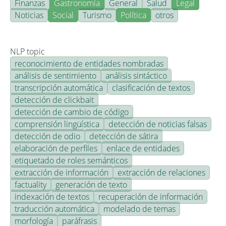
Finanzas
Gastronomía
General
Salud
Legal
Noticias
Social
Turismo
Política
otros
NLP topic
reconocimiento de entidades nombradas
análisis de sentimiento
análisis sintáctico
transcripción automática
clasificación de textos
detección de clickbait
detección de cambio de código
comprensión lingüística
detección de noticias falsas
detección de odio
detección de sátira
elaboración de perfiles
enlace de entidades
etiquetado de roles semánticos
extracción de información
extracción de relaciones
factuality
generación de texto
indexación de textos
recuperación de información
traducción automática
modelado de temas
morfología
paráfrasis