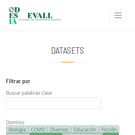
Pasar al contenido principal
DATASETS
Filtrar por
Buscar palabras clave
Dominio
Biología
COVID
Diversos
Educación
Ficción