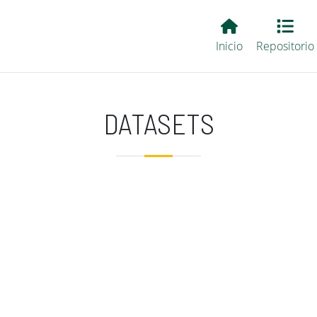
Main EvALL
Inicio
Repositorio
DATASETS