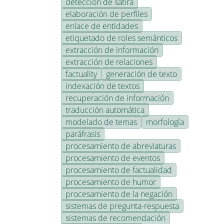
detección de sátira
elaboración de perfiles
enlace de entidades
etiquetado de roles semánticos
extracción de información
extracción de relaciones
factuality
generación de texto
indexación de textos
recuperación de información
traducción automática
modelado de temas
morfología
paráfrasis
procesamiento de abreviaturas
procesamiento de eventos
procesamiento de factualidad
procesamiento de humor
procesamiento de la negación
sistemas de pregunta-respuesta
sistemas de recomendación