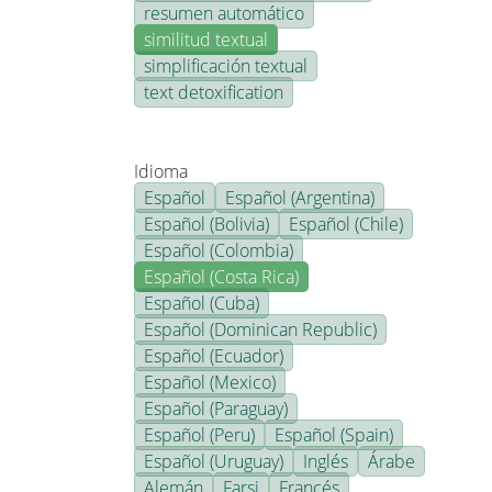
resumen automático
similitud textual
simplificación textual
text detoxification
Idioma
Español
Español (Argentina)
Español (Bolivia)
Español (Chile)
Español (Colombia)
Español (Costa Rica)
Español (Cuba)
Español (Dominican Republic)
Español (Ecuador)
Español (Mexico)
Español (Paraguay)
Español (Peru)
Español (Spain)
Español (Uruguay)
Inglés
Árabe
Alemán
Farsi
Francés