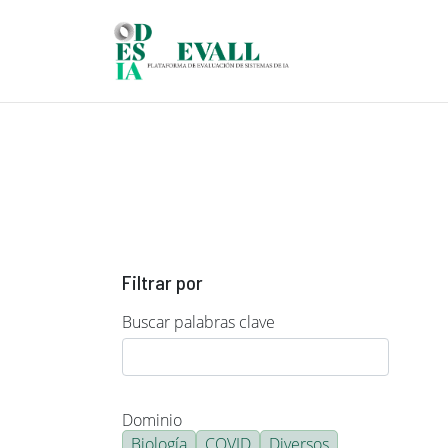
Pasar al contenido principal
Filtrar por
Buscar palabras clave
Dominio
Biología
COVID
Diversos