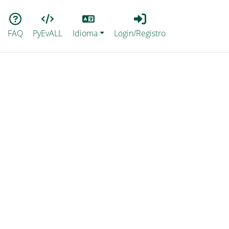
Lang
Login_Registro
FAQ
PyEvALL
Idioma
Login/Registro