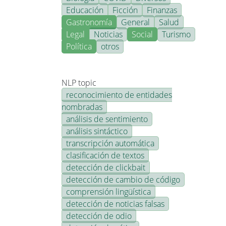
Educación
Ficción
Finanzas
Gastronomía
General
Salud
Legal
Noticias
Social
Turismo
Política
otros
NLP topic
reconocimiento de entidades
nombradas
análisis de sentimiento
análisis sintáctico
transcripción automática
clasificación de textos
detección de clickbait
detección de cambio de código
comprensión lingüística
detección de noticias falsas
detección de odio