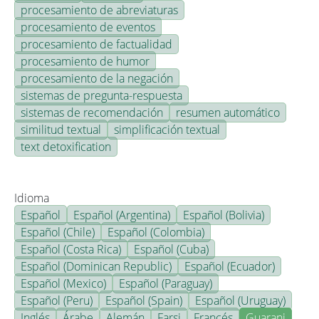
procesamiento de abreviaturas
procesamiento de eventos
procesamiento de factualidad
procesamiento de humor
procesamiento de la negación
sistemas de pregunta-respuesta
sistemas de recomendación
resumen automático
similitud textual
simplificación textual
text detoxification
Idioma
Español
Español (Argentina)
Español (Bolivia)
Español (Chile)
Español (Colombia)
Español (Costa Rica)
Español (Cuba)
Español (Dominican Republic)
Español (Ecuador)
Español (Mexico)
Español (Paraguay)
Español (Peru)
Español (Spain)
Español (Uruguay)
Inglés
Árabe
Alemán
Farsi
Francés
Guarani