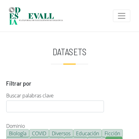
Pasar al contenido principal
DATASETS
Filtrar por
Buscar palabras clave
Dominio
Biología
COVID
Diversos
Educación
Ficción