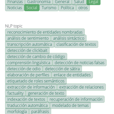
Finanzas
Gastronomía
General
Salud
Legal
Noticias
Social
Turismo
Política
otros
NLP topic
reconocimiento de entidades nombradas
análisis de sentimiento
análisis sintáctico
transcripción automática
clasificación de textos
detección de clickbait
detección de cambio de código
comprensión lingüística
detección de noticias falsas
detección de odio
detección de sátira
elaboración de perfiles
enlace de entidades
etiquetado de roles semánticos
extracción de información
extracción de relaciones
factuality
generación de texto
indexación de textos
recuperación de información
traducción automática
modelado de temas
morfología
paráfrasis