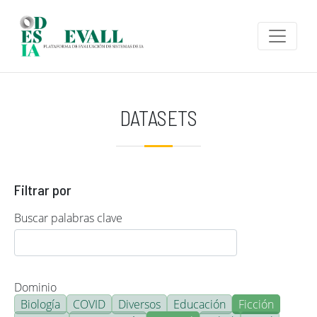
Pasar al contenido principal
DATASETS
Filtrar por
Buscar palabras clave
Dominio
Biología
COVID
Diversos
Educación
Ficción