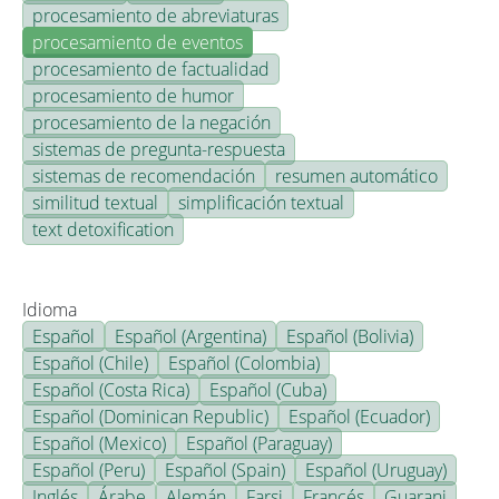
procesamiento de abreviaturas
procesamiento de eventos
procesamiento de factualidad
procesamiento de humor
procesamiento de la negación
sistemas de pregunta-respuesta
sistemas de recomendación
resumen automático
similitud textual
simplificación textual
text detoxification
Idioma
Español
Español (Argentina)
Español (Bolivia)
Español (Chile)
Español (Colombia)
Español (Costa Rica)
Español (Cuba)
Español (Dominican Republic)
Español (Ecuador)
Español (Mexico)
Español (Paraguay)
Español (Peru)
Español (Spain)
Español (Uruguay)
Inglés
Árabe
Alemán
Farsi
Francés
Guarani