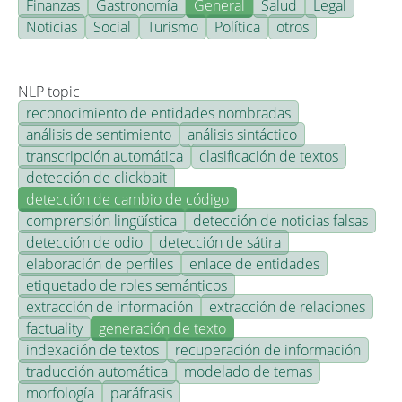
Finanzas
Gastronomía
General
Salud
Legal
Noticias
Social
Turismo
Política
otros
NLP topic
reconocimiento de entidades nombradas
análisis de sentimiento
análisis sintáctico
transcripción automática
clasificación de textos
detección de clickbait
detección de cambio de código
comprensión lingüística
detección de noticias falsas
detección de odio
detección de sátira
elaboración de perfiles
enlace de entidades
etiquetado de roles semánticos
extracción de información
extracción de relaciones
factuality
generación de texto
indexación de textos
recuperación de información
traducción automática
modelado de temas
morfología
paráfrasis