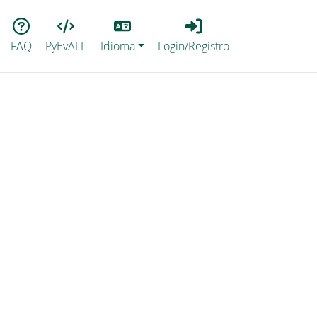
Lang
Login_Registro
FAQ
PyEvALL
Idioma
Login/Registro