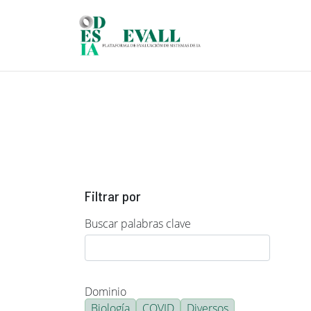
Pasar al contenido principal
Filtrar por
Buscar palabras clave
Dominio
Biología
COVID
Diversos