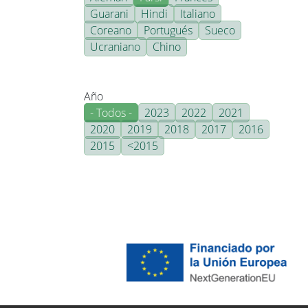
Guarani
Hindi
Italiano
Coreano
Portugués
Sueco
Ucraniano
Chino
Año
- Todos -
2023
2022
2021
2020
2019
2018
2017
2016
2015
<2015