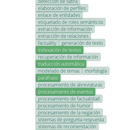
detección de sátira
elaboración de perfiles
enlace de entidades
etiquetado de roles semánticos
extracción de información
extracción de relaciones
factuality
generación de texto
indexación de textos
recuperación de información
traducción automática
modelado de temas
morfología
paráfrasis
procesamiento de abreviaturas
procesamiento de eventos
procesamiento de factualidad
procesamiento de humor
procesamiento de la negación
sistemas de pregunta-respuesta
sistemas de recomendación