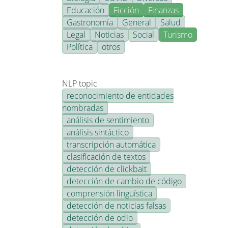
Educación
Ficción
Finanzas
Gastronomía
General
Salud
Legal
Noticias
Social
Turismo
Política
otros
NLP topic
reconocimiento de entidades
nombradas
análisis de sentimiento
análisis sintáctico
transcripción automática
clasificación de textos
detección de clickbait
detección de cambio de código
comprensión lingüística
detección de noticias falsas
detección de odio