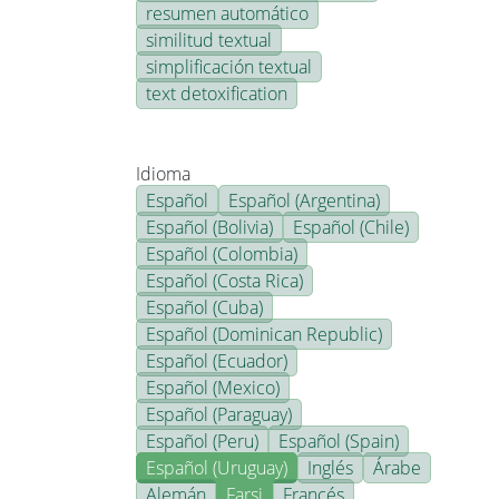
resumen automático
similitud textual
simplificación textual
text detoxification
Idioma
Español
Español (Argentina)
Español (Bolivia)
Español (Chile)
Español (Colombia)
Español (Costa Rica)
Español (Cuba)
Español (Dominican Republic)
Español (Ecuador)
Español (Mexico)
Español (Paraguay)
Español (Peru)
Español (Spain)
Español (Uruguay)
Inglés
Árabe
Alemán
Farsi
Francés