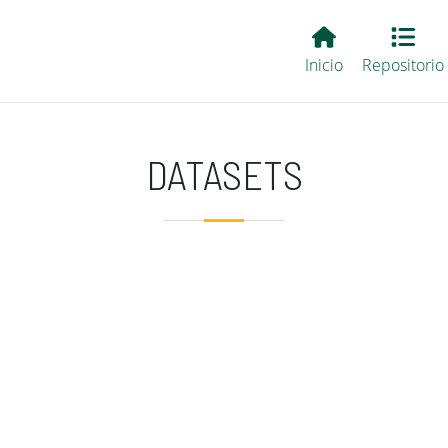
Main EvALL
Inicio
Repositorio
DATASETS