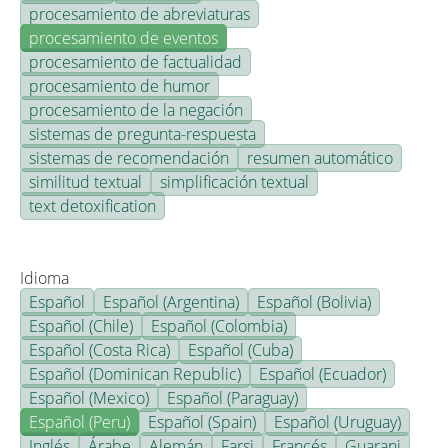
procesamiento de abreviaturas
procesamiento de eventos
procesamiento de factualidad
procesamiento de humor
procesamiento de la negación
sistemas de pregunta-respuesta
sistemas de recomendación
resumen automático
similitud textual
simplificación textual
text detoxification
Idioma
Español
Español (Argentina)
Español (Bolivia)
Español (Chile)
Español (Colombia)
Español (Costa Rica)
Español (Cuba)
Español (Dominican Republic)
Español (Ecuador)
Español (Mexico)
Español (Paraguay)
Español (Peru)
Español (Spain)
Español (Uruguay)
Inglés
Árabe
Alemán
Farsi
Francés
Guarani