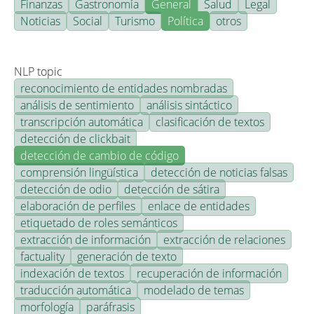
Finanzas
Gastronomía
General
Salud
Legal
Noticias
Social
Turismo
Política
otros
NLP topic
reconocimiento de entidades nombradas
análisis de sentimiento
análisis sintáctico
transcripción automática
clasificación de textos
detección de clickbait
detección de cambio de código
comprensión lingüística
detección de noticias falsas
detección de odio
detección de sátira
elaboración de perfiles
enlace de entidades
etiquetado de roles semánticos
extracción de información
extracción de relaciones
factuality
generación de texto
indexación de textos
recuperación de información
traducción automática
modelado de temas
morfología
paráfrasis