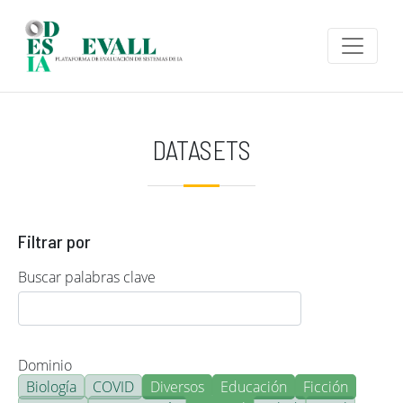
Pasar al contenido principal
DATASETS
Filtrar por
Buscar palabras clave
Dominio
Biología
COVID
Diversos
Educación
Ficción