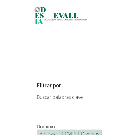
Pasar al contenido principal
Filtrar por
Buscar palabras clave
Dominio
Biología
COVID
Diversos