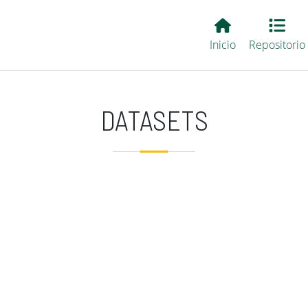
Main EvALL
Inicio
Repositorio
DATASETS