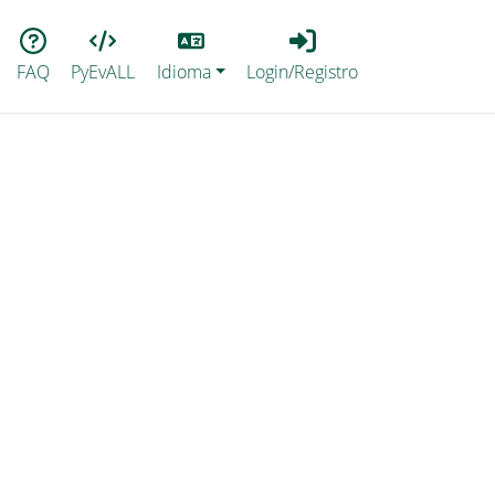
Lang
Login_Registro
FAQ
PyEvALL
Idioma
Login/Registro