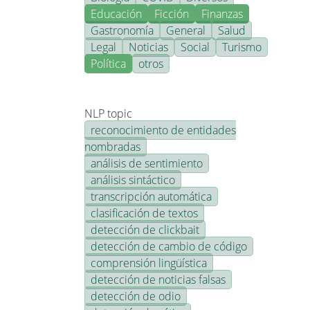
Educación
Ficción
Finanzas
Gastronomía
General
Salud
Legal
Noticias
Social
Turismo
Política
otros
NLP topic
reconocimiento de entidades
nombradas
análisis de sentimiento
análisis sintáctico
transcripción automática
clasificación de textos
detección de clickbait
detección de cambio de código
comprensión lingüística
detección de noticias falsas
detección de odio