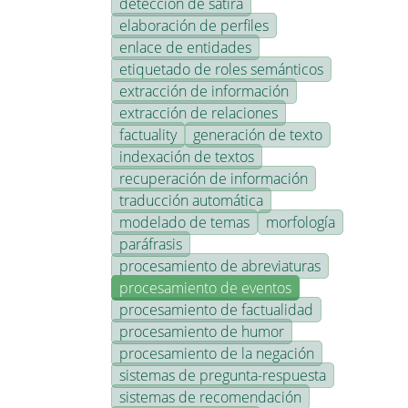
detección de sátira
elaboración de perfiles
enlace de entidades
etiquetado de roles semánticos
extracción de información
extracción de relaciones
factuality
generación de texto
indexación de textos
recuperación de información
traducción automática
modelado de temas
morfología
paráfrasis
procesamiento de abreviaturas
procesamiento de eventos
procesamiento de factualidad
procesamiento de humor
procesamiento de la negación
sistemas de pregunta-respuesta
sistemas de recomendación