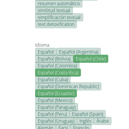
resumen automático
similitud textual
simplificación textual
text detoxification
Idioma
Español
Español (Argentina)
Español (Bolivia)
Español (Chile)
Español (Colombia)
Español (Costa Rica)
Español (Cuba)
Español (Dominican Republic)
Español (Ecuador)
Español (Mexico)
Español (Paraguay)
Español (Peru)
Español (Spain)
Español (Uruguay)
Inglés
Árabe
Alemán
Farsi
Francés