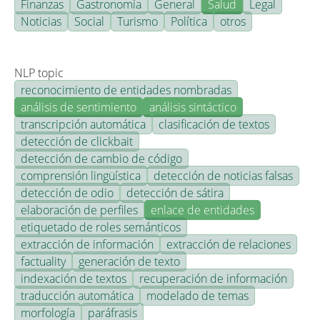
Finanzas
Gastronomía
General
Salud
Legal
Noticias
Social
Turismo
Política
otros
NLP topic
reconocimiento de entidades nombradas
análisis de sentimiento
análisis sintáctico
transcripción automática
clasificación de textos
detección de clickbait
detección de cambio de código
comprensión lingüística
detección de noticias falsas
detección de odio
detección de sátira
elaboración de perfiles
enlace de entidades
etiquetado de roles semánticos
extracción de información
extracción de relaciones
factuality
generación de texto
indexación de textos
recuperación de información
traducción automática
modelado de temas
morfología
paráfrasis