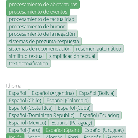
procesamiento de abreviaturas
procesamiento de eventos
procesamiento de factualidad
procesamiento de humor
procesamiento de la negación
sistemas de pregunta-respuesta
sistemas de recomendación
resumen automático
similitud textual
simplificación textual
text detoxification
Idioma
Español
Español (Argentina)
Español (Bolivia)
Español (Chile)
Español (Colombia)
Español (Costa Rica)
Español (Cuba)
Español (Dominican Republic)
Español (Ecuador)
Español (Mexico)
Español (Paraguay)
Español (Peru)
Español (Spain)
Español (Uruguay)
Inglés
Árabe
Alemán
Farsi
Francés
Guarani