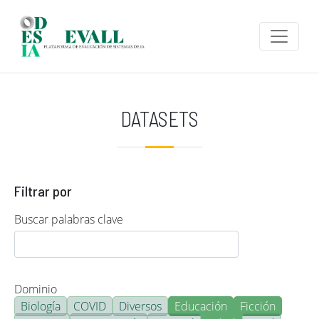
Pasar al contenido principal
DATASETS
Filtrar por
Buscar palabras clave
Dominio
Biología
COVID
Diversos
Educación
Ficción