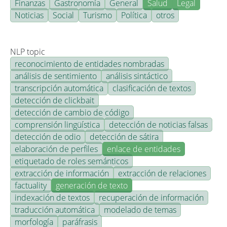
Finanzas
Gastronomía
General
Salud
Legal
Noticias
Social
Turismo
Política
otros
NLP topic
reconocimiento de entidades nombradas
análisis de sentimiento
análisis sintáctico
transcripción automática
clasificación de textos
detección de clickbait
detección de cambio de código
comprensión lingüística
detección de noticias falsas
detección de odio
detección de sátira
elaboración de perfiles
enlace de entidades
etiquetado de roles semánticos
extracción de información
extracción de relaciones
factuality
generación de texto
indexación de textos
recuperación de información
traducción automática
modelado de temas
morfología
paráfrasis