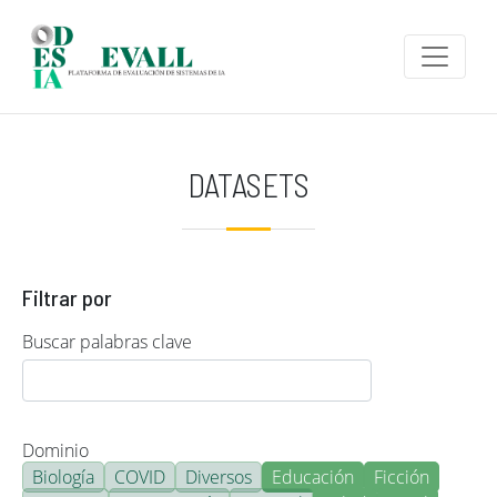
Pasar al contenido principal
DATASETS
Filtrar por
Buscar palabras clave
Dominio
Biología
COVID
Diversos
Educación
Ficción