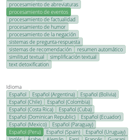
procesamiento de abreviaturas
procesamiento de eventos
procesamiento de factualidad
procesamiento de humor
procesamiento de la negación
sistemas de pregunta-respuesta
sistemas de recomendación
resumen automático
similitud textual
simplificación textual
text detoxification
Idioma
Español
Español (Argentina)
Español (Bolivia)
Español (Chile)
Español (Colombia)
Español (Costa Rica)
Español (Cuba)
Español (Dominican Republic)
Español (Ecuador)
Español (Mexico)
Español (Paraguay)
Español (Peru)
Español (Spain)
Español (Uruguay)
Inglés
Árabe
Alemán
Farsi
Francés
Guarani