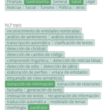
Finanzas
Gastronomía
General
Salud
Legal
Noticias
Social
Turismo
Política
otros
NLP topic
reconocimiento de entidades nombradas
análisis de sentimiento
análisis sintáctico
transcripción automática
clasificación de textos
detección de clickbait
detección de cambio de código
comprensión lingüística
detección de noticias falsas
detección de odio
detección de sátira
elaboración de perfiles
enlace de entidades
etiquetado de roles semánticos
extracción de información
extracción de relaciones
factuality
generación de texto
indexación de textos
recuperación de información
traducción automática
modelado de temas
morfología
paráfrasis