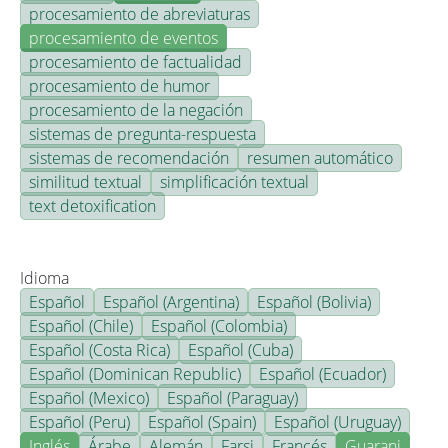
procesamiento de abreviaturas
procesamiento de eventos
procesamiento de factualidad
procesamiento de humor
procesamiento de la negación
sistemas de pregunta-respuesta
sistemas de recomendación
resumen automático
similitud textual
simplificación textual
text detoxification
Idioma
Español
Español (Argentina)
Español (Bolivia)
Español (Chile)
Español (Colombia)
Español (Costa Rica)
Español (Cuba)
Español (Dominican Republic)
Español (Ecuador)
Español (Mexico)
Español (Paraguay)
Español (Peru)
Español (Spain)
Español (Uruguay)
Inglés
Árabe
Alemán
Farsi
Francés
Guarani