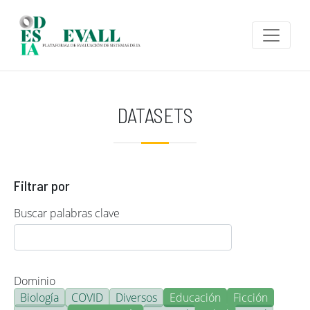
Pasar al contenido principal
DATASETS
Filtrar por
Buscar palabras clave
Dominio
Biología
COVID
Diversos
Educación
Ficción