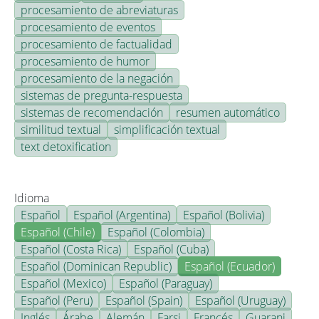
procesamiento de abreviaturas
procesamiento de eventos
procesamiento de factualidad
procesamiento de humor
procesamiento de la negación
sistemas de pregunta-respuesta
sistemas de recomendación
resumen automático
similitud textual
simplificación textual
text detoxification
Idioma
Español
Español (Argentina)
Español (Bolivia)
Español (Chile)
Español (Colombia)
Español (Costa Rica)
Español (Cuba)
Español (Dominican Republic)
Español (Ecuador)
Español (Mexico)
Español (Paraguay)
Español (Peru)
Español (Spain)
Español (Uruguay)
Inglés
Árabe
Alemán
Farsi
Francés
Guarani