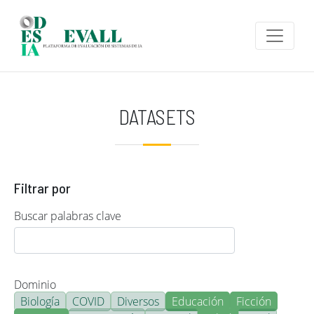
Pasar al contenido principal
DATASETS
Filtrar por
Buscar palabras clave
Dominio
Biología
COVID
Diversos
Educación
Ficción