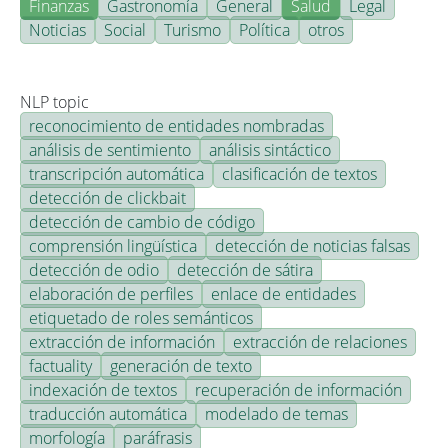
Finanzas
Gastronomía
General
Salud
Legal
Noticias
Social
Turismo
Política
otros
NLP topic
reconocimiento de entidades nombradas
análisis de sentimiento
análisis sintáctico
transcripción automática
clasificación de textos
detección de clickbait
detección de cambio de código
comprensión lingüística
detección de noticias falsas
detección de odio
detección de sátira
elaboración de perfiles
enlace de entidades
etiquetado de roles semánticos
extracción de información
extracción de relaciones
factuality
generación de texto
indexación de textos
recuperación de información
traducción automática
modelado de temas
morfología
paráfrasis