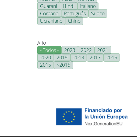
Guarani
Hindi
Italiano
Coreano
Portugués
Sueco
Ucraniano
Chino
Año
- Todos -
2023
2022
2021
2020
2019
2018
2017
2016
2015
<2015