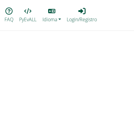
Lang
Login_Registro
FAQ
PyEvALL
Idioma
Login/Registro