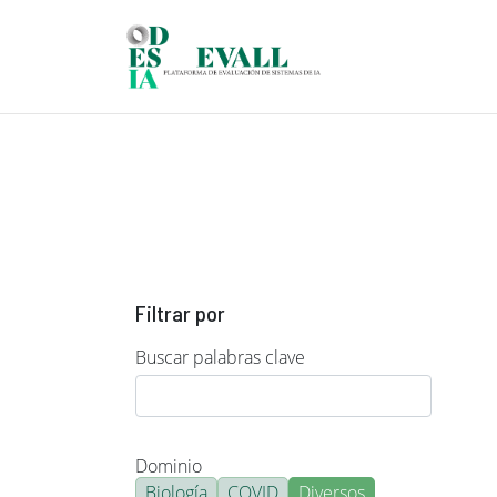
Pasar al contenido principal
Filtrar por
Buscar palabras clave
Dominio
Biología
COVID
Diversos