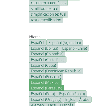
resumen automático
similitud textual
simplificación textual
text detoxification
Idioma
Español
Español (Argentina)
Español (Bolivia)
Español (Chile)
Español (Colombia)
Español (Costa Rica)
Español (Cuba)
Español (Dominican Republic)
Español (Ecuador)
Español (Mexico)
Español (Paraguay)
Español (Peru)
Español (Spain)
Español (Uruguay)
Inglés
Árabe
Alemán
Farsi
Francés