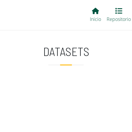
Main EvALL
Inicio
Repositorio
DATASETS