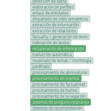
detección de sátira
elaboración de perfiles
enlace de entidades
etiquetado de roles semánticos
extracción de información
extracción de relaciones
factuality
generación de texto
indexación de textos
recuperación de información
traducción automática
modelado de temas
morfología
paráfrasis
procesamiento de abreviaturas
procesamiento de eventos
procesamiento de factualidad
procesamiento de humor
procesamiento de la negación
sistemas de pregunta-respuesta
sistemas de recomendación