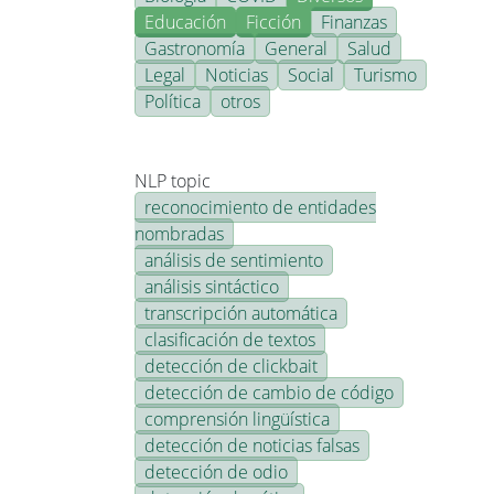
Educación
Ficción
Finanzas
Gastronomía
General
Salud
Legal
Noticias
Social
Turismo
Política
otros
NLP topic
reconocimiento de entidades
nombradas
análisis de sentimiento
análisis sintáctico
transcripción automática
clasificación de textos
detección de clickbait
detección de cambio de código
comprensión lingüística
detección de noticias falsas
detección de odio