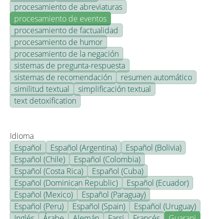
procesamiento de abreviaturas
procesamiento de eventos
procesamiento de factualidad
procesamiento de humor
procesamiento de la negación
sistemas de pregunta-respuesta
sistemas de recomendación
resumen automático
similitud textual
simplificación textual
text detoxification
Idioma
Español
Español (Argentina)
Español (Bolivia)
Español (Chile)
Español (Colombia)
Español (Costa Rica)
Español (Cuba)
Español (Dominican Republic)
Español (Ecuador)
Español (Mexico)
Español (Paraguay)
Español (Peru)
Español (Spain)
Español (Uruguay)
Inglés
Árabe
Alemán
Farsi
Francés
Guarani