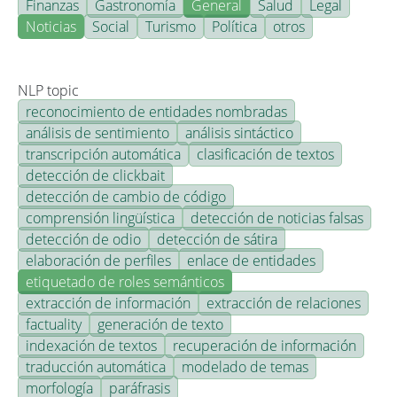
Finanzas
Gastronomía
General
Salud
Legal
Noticias
Social
Turismo
Política
otros
NLP topic
reconocimiento de entidades nombradas
análisis de sentimiento
análisis sintáctico
transcripción automática
clasificación de textos
detección de clickbait
detección de cambio de código
comprensión lingüística
detección de noticias falsas
detección de odio
detección de sátira
elaboración de perfiles
enlace de entidades
etiquetado de roles semánticos
extracción de información
extracción de relaciones
factuality
generación de texto
indexación de textos
recuperación de información
traducción automática
modelado de temas
morfología
paráfrasis