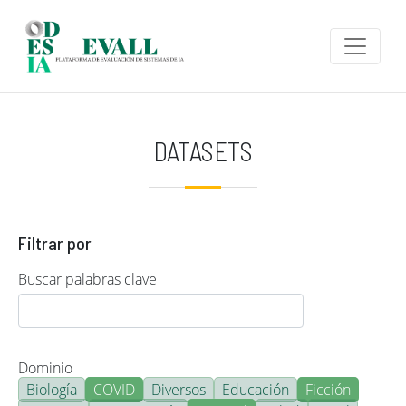
Pasar al contenido principal
DATASETS
Filtrar por
Buscar palabras clave
Dominio
Biología
COVID
Diversos
Educación
Ficción