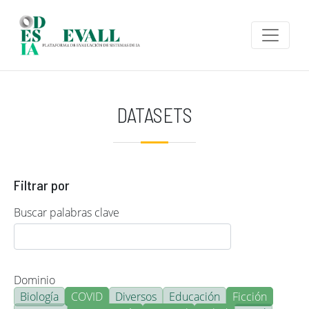
Pasar al contenido principal
DATASETS
Filtrar por
Buscar palabras clave
Dominio
Biología
COVID
Diversos
Educación
Ficción