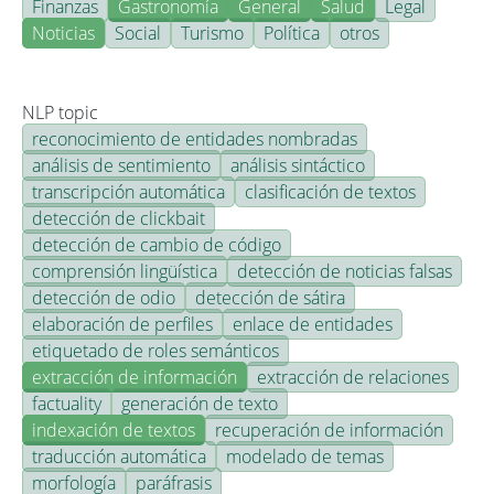
Finanzas
Gastronomía
General
Salud
Legal
Noticias
Social
Turismo
Política
otros
NLP topic
reconocimiento de entidades nombradas
análisis de sentimiento
análisis sintáctico
transcripción automática
clasificación de textos
detección de clickbait
detección de cambio de código
comprensión lingüística
detección de noticias falsas
detección de odio
detección de sátira
elaboración de perfiles
enlace de entidades
etiquetado de roles semánticos
extracción de información
extracción de relaciones
factuality
generación de texto
indexación de textos
recuperación de información
traducción automática
modelado de temas
morfología
paráfrasis