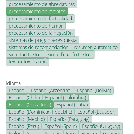
procesamiento de abreviaturas
procesamiento de eventos
procesamiento de factualidad
procesamiento de humor
procesamiento de la negación
sistemas de pregunta-respuesta
sistemas de recomendación
resumen automático
similitud textual
simplificación textual
text detoxification
Idioma
Español
Español (Argentina)
Español (Bolivia)
Español (Chile)
Español (Colombia)
Español (Costa Rica)
Español (Cuba)
Español (Dominican Republic)
Español (Ecuador)
Español (Mexico)
Español (Paraguay)
Español (Peru)
Español (Spain)
Español (Uruguay)
Inglés
Árabe
Alemán
Farsi
Francés
Guarani