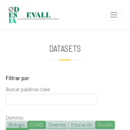
Pasar al contenido principal
DATASETS
Filtrar por
Buscar palabras clave
Dominio
Biología
COVID
Diversos
Educación
Ficción