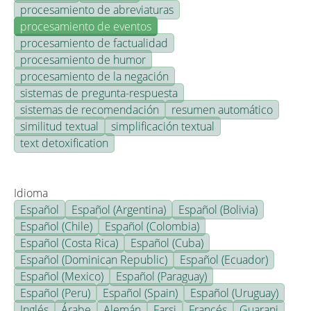
procesamiento de abreviaturas
procesamiento de eventos
procesamiento de factualidad
procesamiento de humor
procesamiento de la negación
sistemas de pregunta-respuesta
sistemas de recomendación
resumen automático
similitud textual
simplificación textual
text detoxification
Idioma
Español
Español (Argentina)
Español (Bolivia)
Español (Chile)
Español (Colombia)
Español (Costa Rica)
Español (Cuba)
Español (Dominican Republic)
Español (Ecuador)
Español (Mexico)
Español (Paraguay)
Español (Peru)
Español (Spain)
Español (Uruguay)
Inglés
Árabe
Alemán
Farsi
Francés
Guarani