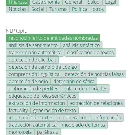
Finanzas
Gastronomía
General
Salud
Legal
Noticias
Social
Turismo
Política
otros
NLP topic
reconocimiento de entidades nombradas
análisis de sentimiento
análisis sintáctico
transcripción automática
clasificación de textos
detección de clickbait
detección de cambio de código
comprensión lingüística
detección de noticias falsas
detección de odio
detección de sátira
elaboración de perfiles
enlace de entidades
etiquetado de roles semánticos
extracción de información
extracción de relaciones
factuality
generación de texto
indexación de textos
recuperación de información
traducción automática
modelado de temas
morfología
paráfrasis