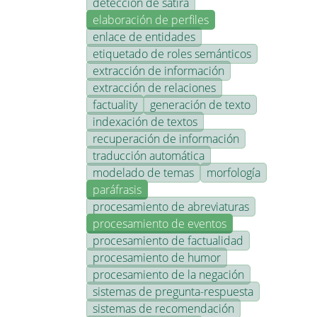
detección de sátira
elaboración de perfiles
enlace de entidades
etiquetado de roles semánticos
extracción de información
extracción de relaciones
factuality
generación de texto
indexación de textos
recuperación de información
traducción automática
modelado de temas
morfología
paráfrasis
procesamiento de abreviaturas
procesamiento de eventos
procesamiento de factualidad
procesamiento de humor
procesamiento de la negación
sistemas de pregunta-respuesta
sistemas de recomendación