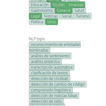
Educación
Ficción
Finanzas
Gastronomía
General
Salud
Legal
Noticias
Social
Turismo
Política
otros
NLP topic
reconocimiento de entidades
nombradas
análisis de sentimiento
análisis sintáctico
transcripción automática
clasificación de textos
detección de clickbait
detección de cambio de código
comprensión lingüística
detección de noticias falsas
detección de odio