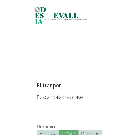
Pasar al contenido principal
Filtrar por
Buscar palabras clave
Dominio
Biología
COVID
Diversos