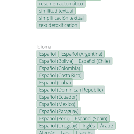
resumen automático
similitud textual
simplificación textual
text detoxification
Idioma
Español
Español (Argentina)
Español (Bolivia)
Español (Chile)
Español (Colombia)
Español (Costa Rica)
Español (Cuba)
Español (Dominican Republic)
Español (Ecuador)
Español (Mexico)
Español (Paraguay)
Español (Peru)
Español (Spain)
Español (Uruguay)
Inglés
Árabe
Alemán
Farsi
Francés