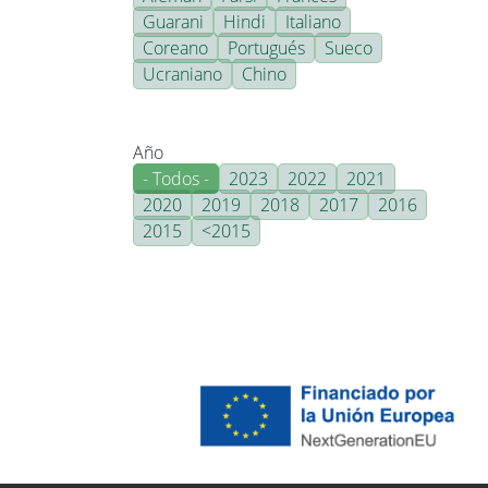
Guarani
Hindi
Italiano
Coreano
Portugués
Sueco
Ucraniano
Chino
Año
- Todos -
2023
2022
2021
2020
2019
2018
2017
2016
2015
<2015