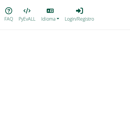
Lang
Login_Registro
FAQ
PyEvALL
Idioma
Login/Registro