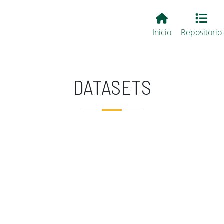
Main EvALL
Inicio
Repositorio
DATASETS