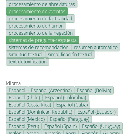
procesamiento de abreviaturas
procesamiento de eventos
procesamiento de factualidad
procesamiento de humor
procesamiento de la negación
sistemas de pregunta-respuesta
sistemas de recomendación
resumen automático
similitud textual
simplificación textual
text detoxification
Idioma
Español
Español (Argentina)
Español (Bolivia)
Español (Chile)
Español (Colombia)
Español (Costa Rica)
Español (Cuba)
Español (Dominican Republic)
Español (Ecuador)
Español (Mexico)
Español (Paraguay)
Español (Peru)
Español (Spain)
Español (Uruguay)
Inglés
Árabe
Alemán
Farsi
Francés
Guarani