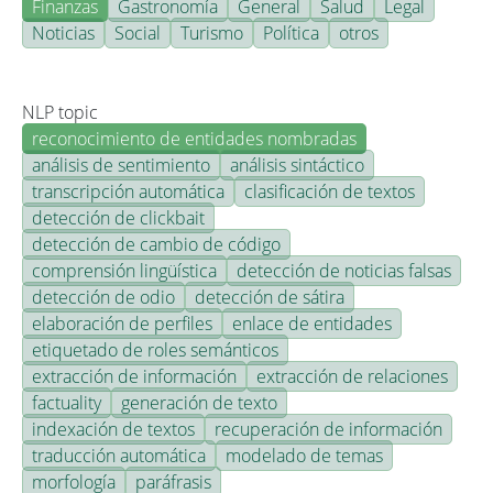
Finanzas
Gastronomía
General
Salud
Legal
Noticias
Social
Turismo
Política
otros
NLP topic
reconocimiento de entidades nombradas
análisis de sentimiento
análisis sintáctico
transcripción automática
clasificación de textos
detección de clickbait
detección de cambio de código
comprensión lingüística
detección de noticias falsas
detección de odio
detección de sátira
elaboración de perfiles
enlace de entidades
etiquetado de roles semánticos
extracción de información
extracción de relaciones
factuality
generación de texto
indexación de textos
recuperación de información
traducción automática
modelado de temas
morfología
paráfrasis