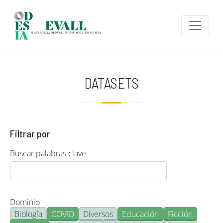
Pasar al contenido principal
DATASETS
Filtrar por
Buscar palabras clave
Dominio
Biología
COVID
Diversos
Educación
Ficción