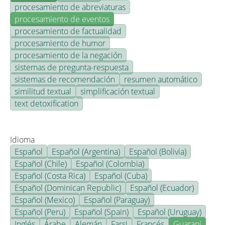
procesamiento de abreviaturas
procesamiento de eventos
procesamiento de factualidad
procesamiento de humor
procesamiento de la negación
sistemas de pregunta-respuesta
sistemas de recomendación
resumen automático
similitud textual
simplificación textual
text detoxification
Idioma
Español
Español (Argentina)
Español (Bolivia)
Español (Chile)
Español (Colombia)
Español (Costa Rica)
Español (Cuba)
Español (Dominican Republic)
Español (Ecuador)
Español (Mexico)
Español (Paraguay)
Español (Peru)
Español (Spain)
Español (Uruguay)
Inglés
Árabe
Alemán
Farsi
Francés
Guarani