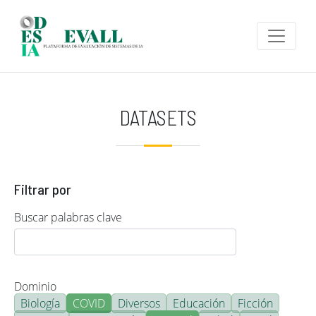
Pasar al contenido principal
DATASETS
Filtrar por
Buscar palabras clave
Dominio
Biología
COVID
Diversos
Educación
Ficción