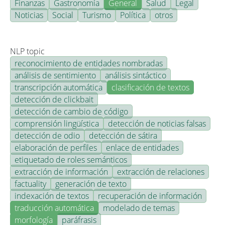
Finanzas
Gastronomía
General
Salud
Legal
Noticias
Social
Turismo
Política
otros
NLP topic
reconocimiento de entidades nombradas
análisis de sentimiento
análisis sintáctico
transcripción automática
clasificación de textos
detección de clickbait
detección de cambio de código
comprensión lingüística
detección de noticias falsas
detección de odio
detección de sátira
elaboración de perfiles
enlace de entidades
etiquetado de roles semánticos
extracción de información
extracción de relaciones
factuality
generación de texto
indexación de textos
recuperación de información
traducción automática
modelado de temas
morfología
paráfrasis