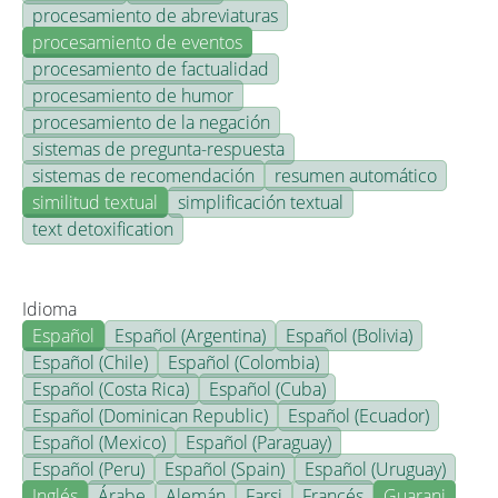
procesamiento de abreviaturas
procesamiento de eventos
procesamiento de factualidad
procesamiento de humor
procesamiento de la negación
sistemas de pregunta-respuesta
sistemas de recomendación
resumen automático
similitud textual
simplificación textual
text detoxification
Idioma
Español
Español (Argentina)
Español (Bolivia)
Español (Chile)
Español (Colombia)
Español (Costa Rica)
Español (Cuba)
Español (Dominican Republic)
Español (Ecuador)
Español (Mexico)
Español (Paraguay)
Español (Peru)
Español (Spain)
Español (Uruguay)
Inglés
Árabe
Alemán
Farsi
Francés
Guarani