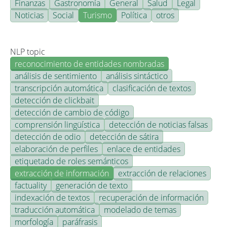
Finanzas
Gastronomía
General
Salud
Legal
Noticias
Social
Turismo
Política
otros
NLP topic
reconocimiento de entidades nombradas
análisis de sentimiento
análisis sintáctico
transcripción automática
clasificación de textos
detección de clickbait
detección de cambio de código
comprensión lingüística
detección de noticias falsas
detección de odio
detección de sátira
elaboración de perfiles
enlace de entidades
etiquetado de roles semánticos
extracción de información
extracción de relaciones
factuality
generación de texto
indexación de textos
recuperación de información
traducción automática
modelado de temas
morfología
paráfrasis