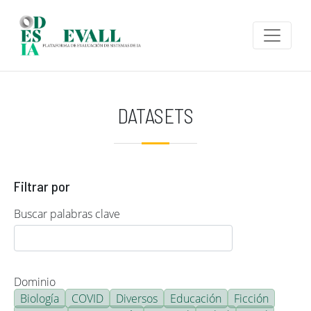
Pasar al contenido principal
DATASETS
Filtrar por
Buscar palabras clave
Dominio
Biología
COVID
Diversos
Educación
Ficción