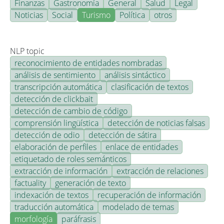
Finanzas
Gastronomía
General
Salud
Legal
Noticias
Social
Turismo
Política
otros
NLP topic
reconocimiento de entidades nombradas
análisis de sentimiento
análisis sintáctico
transcripción automática
clasificación de textos
detección de clickbait
detección de cambio de código
comprensión lingüística
detección de noticias falsas
detección de odio
detección de sátira
elaboración de perfiles
enlace de entidades
etiquetado de roles semánticos
extracción de información
extracción de relaciones
factuality
generación de texto
indexación de textos
recuperación de información
traducción automática
modelado de temas
morfología
paráfrasis