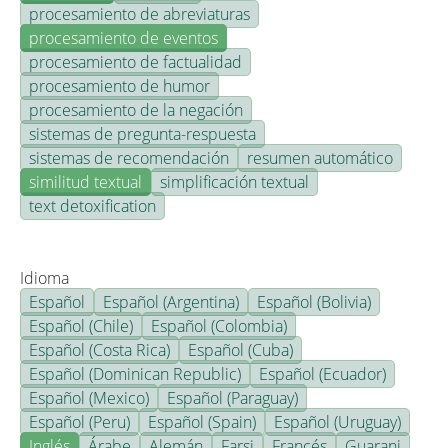
procesamiento de abreviaturas
procesamiento de eventos
procesamiento de factualidad
procesamiento de humor
procesamiento de la negación
sistemas de pregunta-respuesta
sistemas de recomendación
resumen automático
similitud textual
simplificación textual
text detoxification
Idioma
Español
Español (Argentina)
Español (Bolivia)
Español (Chile)
Español (Colombia)
Español (Costa Rica)
Español (Cuba)
Español (Dominican Republic)
Español (Ecuador)
Español (Mexico)
Español (Paraguay)
Español (Peru)
Español (Spain)
Español (Uruguay)
Inglés
Árabe
Alemán
Farsi
Francés
Guarani