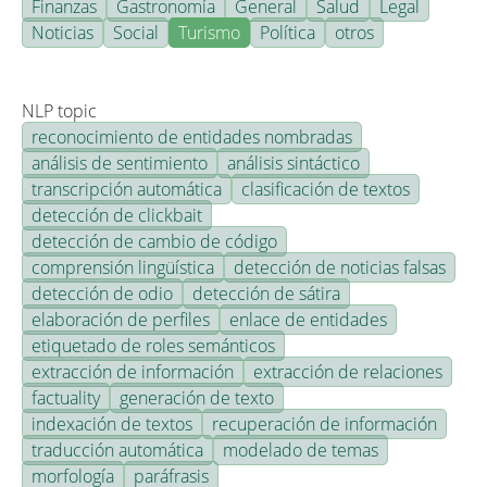
Finanzas
Gastronomía
General
Salud
Legal
Noticias
Social
Turismo
Política
otros
NLP topic
reconocimiento de entidades nombradas
análisis de sentimiento
análisis sintáctico
transcripción automática
clasificación de textos
detección de clickbait
detección de cambio de código
comprensión lingüística
detección de noticias falsas
detección de odio
detección de sátira
elaboración de perfiles
enlace de entidades
etiquetado de roles semánticos
extracción de información
extracción de relaciones
factuality
generación de texto
indexación de textos
recuperación de información
traducción automática
modelado de temas
morfología
paráfrasis