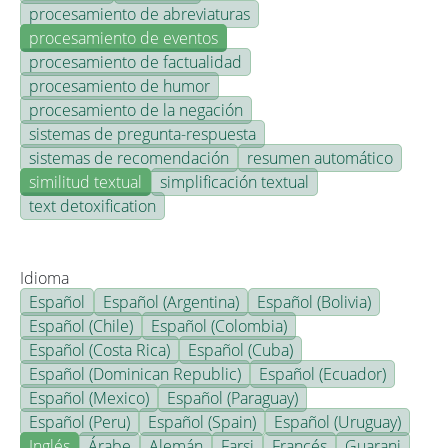
procesamiento de abreviaturas
procesamiento de eventos
procesamiento de factualidad
procesamiento de humor
procesamiento de la negación
sistemas de pregunta-respuesta
sistemas de recomendación
resumen automático
similitud textual
simplificación textual
text detoxification
Idioma
Español
Español (Argentina)
Español (Bolivia)
Español (Chile)
Español (Colombia)
Español (Costa Rica)
Español (Cuba)
Español (Dominican Republic)
Español (Ecuador)
Español (Mexico)
Español (Paraguay)
Español (Peru)
Español (Spain)
Español (Uruguay)
Inglés
Árabe
Alemán
Farsi
Francés
Guarani