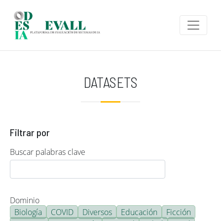
Pasar al contenido principal
DATASETS
Filtrar por
Buscar palabras clave
Dominio
Biología
COVID
Diversos
Educación
Ficción