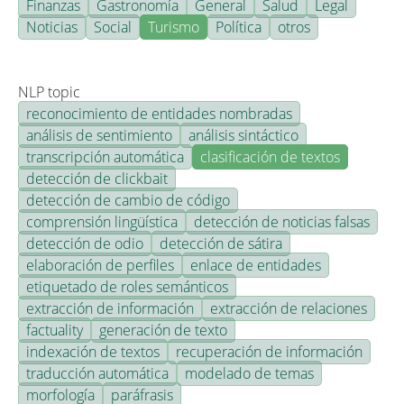
Finanzas
Gastronomía
General
Salud
Legal
Noticias
Social
Turismo
Política
otros
NLP topic
reconocimiento de entidades nombradas
análisis de sentimiento
análisis sintáctico
transcripción automática
clasificación de textos
detección de clickbait
detección de cambio de código
comprensión lingüística
detección de noticias falsas
detección de odio
detección de sátira
elaboración de perfiles
enlace de entidades
etiquetado de roles semánticos
extracción de información
extracción de relaciones
factuality
generación de texto
indexación de textos
recuperación de información
traducción automática
modelado de temas
morfología
paráfrasis