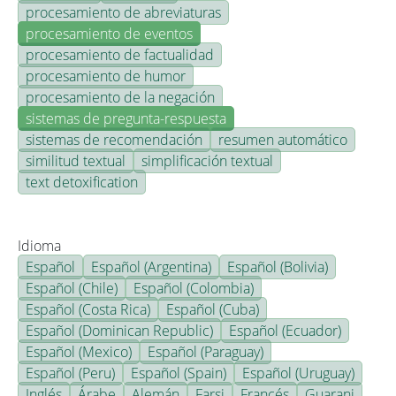
procesamiento de abreviaturas
procesamiento de eventos
procesamiento de factualidad
procesamiento de humor
procesamiento de la negación
sistemas de pregunta-respuesta
sistemas de recomendación
resumen automático
similitud textual
simplificación textual
text detoxification
Idioma
Español
Español (Argentina)
Español (Bolivia)
Español (Chile)
Español (Colombia)
Español (Costa Rica)
Español (Cuba)
Español (Dominican Republic)
Español (Ecuador)
Español (Mexico)
Español (Paraguay)
Español (Peru)
Español (Spain)
Español (Uruguay)
Inglés
Árabe
Alemán
Farsi
Francés
Guarani