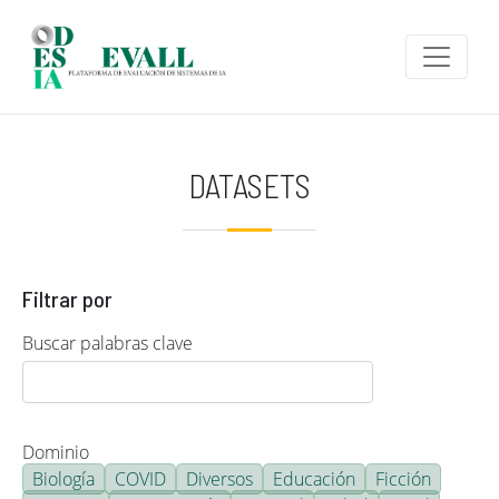
Pasar al contenido principal
DATASETS
Filtrar por
Buscar palabras clave
Dominio
Biología
COVID
Diversos
Educación
Ficción