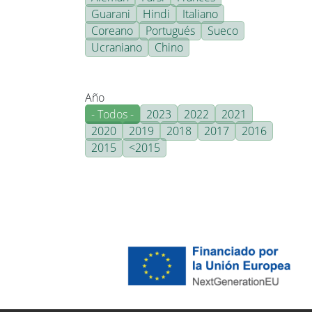
Guarani
Hindi
Italiano
Coreano
Portugués
Sueco
Ucraniano
Chino
Año
- Todos -
2023
2022
2021
2020
2019
2018
2017
2016
2015
<2015