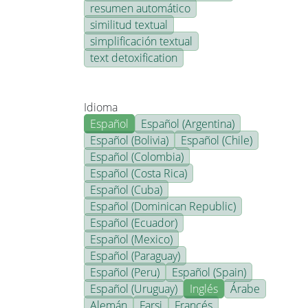
resumen automático
similitud textual
simplificación textual
text detoxification
Idioma
Español
Español (Argentina)
Español (Bolivia)
Español (Chile)
Español (Colombia)
Español (Costa Rica)
Español (Cuba)
Español (Dominican Republic)
Español (Ecuador)
Español (Mexico)
Español (Paraguay)
Español (Peru)
Español (Spain)
Español (Uruguay)
Inglés
Árabe
Alemán
Farsi
Francés