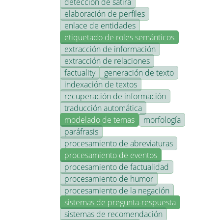
detección de sátira
elaboración de perfiles
enlace de entidades
etiquetado de roles semánticos
extracción de información
extracción de relaciones
factuality
generación de texto
indexación de textos
recuperación de información
traducción automática
modelado de temas
morfología
paráfrasis
procesamiento de abreviaturas
procesamiento de eventos
procesamiento de factualidad
procesamiento de humor
procesamiento de la negación
sistemas de pregunta-respuesta
sistemas de recomendación