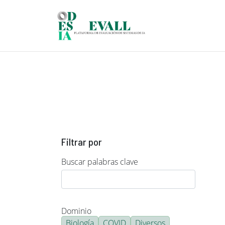
Pasar al contenido principal
Filtrar por
Buscar palabras clave
Dominio
Biología
COVID
Diversos