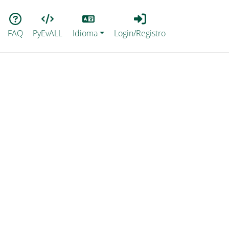
Lang
Login_Registro
FAQ
PyEvALL
Idioma
Login/Registro