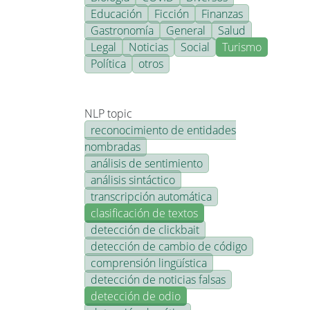
Educación
Ficción
Finanzas
Gastronomía
General
Salud
Legal
Noticias
Social
Turismo
Política
otros
NLP topic
reconocimiento de entidades
nombradas
análisis de sentimiento
análisis sintáctico
transcripción automática
clasificación de textos
detección de clickbait
detección de cambio de código
comprensión lingüística
detección de noticias falsas
detección de odio