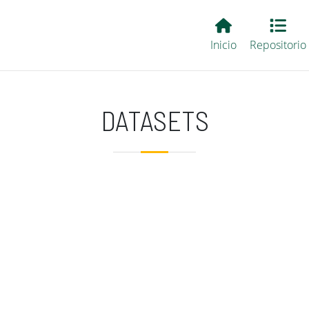
Main EvALL
Inicio
Repositorio
DATASETS