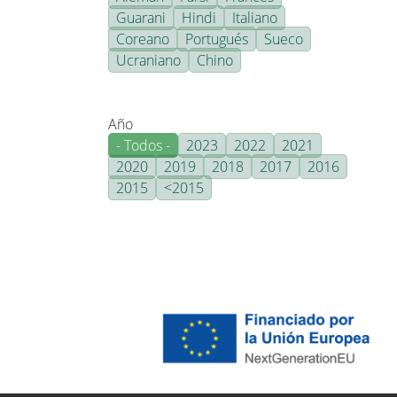
Guarani
Hindi
Italiano
Coreano
Portugués
Sueco
Ucraniano
Chino
Año
- Todos -
2023
2022
2021
2020
2019
2018
2017
2016
2015
<2015