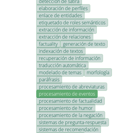
detección de sátira
elaboración de perfiles
enlace de entidades
etiquetado de roles semánticos
extracción de información
extracción de relaciones
factuality
generación de texto
indexación de textos
recuperación de información
traducción automática
modelado de temas
morfología
paráfrasis
procesamiento de abreviaturas
procesamiento de eventos
procesamiento de factualidad
procesamiento de humor
procesamiento de la negación
sistemas de pregunta-respuesta
sistemas de recomendación