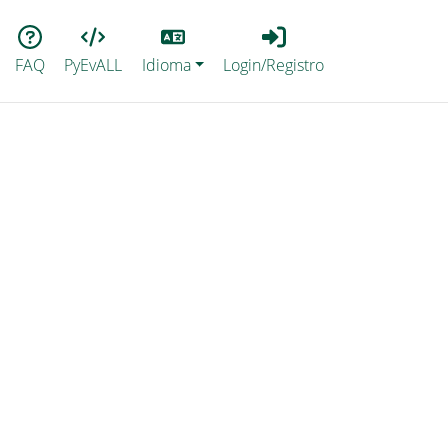
Lang
Login_Registro
FAQ
PyEvALL
Idioma
Login/Registro