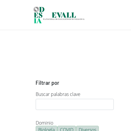
Pasar al contenido principal
Filtrar por
Buscar palabras clave
Dominio
Biología
COVID
Diversos