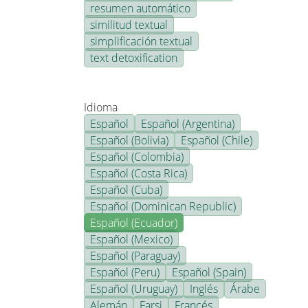
resumen automático
similitud textual
simplificación textual
text detoxification
Idioma
Español
Español (Argentina)
Español (Bolivia)
Español (Chile)
Español (Colombia)
Español (Costa Rica)
Español (Cuba)
Español (Dominican Republic)
Español (Ecuador)
Español (Mexico)
Español (Paraguay)
Español (Peru)
Español (Spain)
Español (Uruguay)
Inglés
Árabe
Alemán
Farsi
Francés