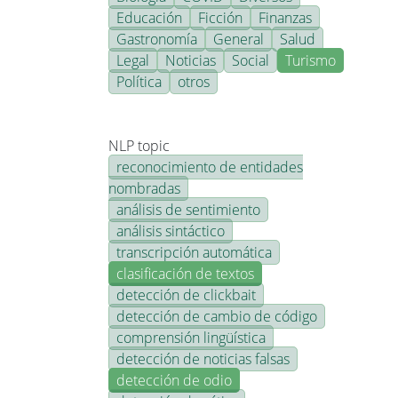
Educación
Ficción
Finanzas
Gastronomía
General
Salud
Legal
Noticias
Social
Turismo
Política
otros
NLP topic
reconocimiento de entidades
nombradas
análisis de sentimiento
análisis sintáctico
transcripción automática
clasificación de textos
detección de clickbait
detección de cambio de código
comprensión lingüística
detección de noticias falsas
detección de odio