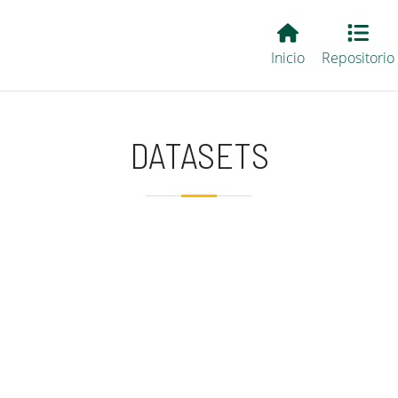
Main EvALL
Inicio
Repositorio
DATASETS