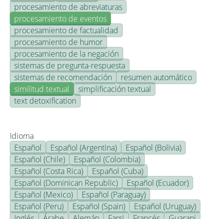
procesamiento de abreviaturas
procesamiento de eventos
procesamiento de factualidad
procesamiento de humor
procesamiento de la negación
sistemas de pregunta-respuesta
sistemas de recomendación
resumen automático
similitud textual
simplificación textual
text detoxification
Idioma
Español
Español (Argentina)
Español (Bolivia)
Español (Chile)
Español (Colombia)
Español (Costa Rica)
Español (Cuba)
Español (Dominican Republic)
Español (Ecuador)
Español (Mexico)
Español (Paraguay)
Español (Peru)
Español (Spain)
Español (Uruguay)
Inglés
Árabe
Alemán
Farsi
Francés
Guarani