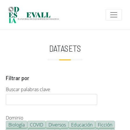
Pasar al contenido principal
DATASETS
Filtrar por
Buscar palabras clave
Dominio
Biología
COVID
Diversos
Educación
Ficción