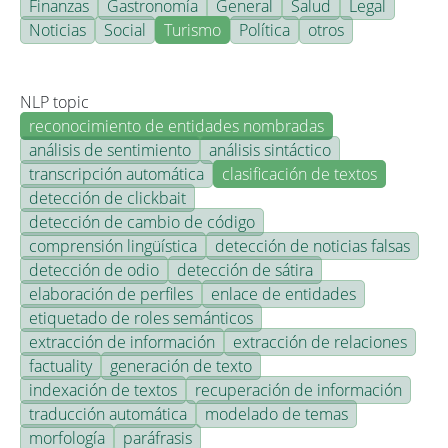
Finanzas
Gastronomía
General
Salud
Legal
Noticias
Social
Turismo
Política
otros
NLP topic
reconocimiento de entidades nombradas
análisis de sentimiento
análisis sintáctico
transcripción automática
clasificación de textos
detección de clickbait
detección de cambio de código
comprensión lingüística
detección de noticias falsas
detección de odio
detección de sátira
elaboración de perfiles
enlace de entidades
etiquetado de roles semánticos
extracción de información
extracción de relaciones
factuality
generación de texto
indexación de textos
recuperación de información
traducción automática
modelado de temas
morfología
paráfrasis