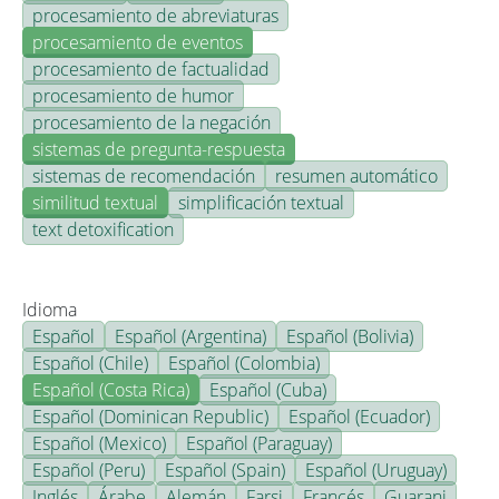
procesamiento de abreviaturas
procesamiento de eventos
procesamiento de factualidad
procesamiento de humor
procesamiento de la negación
sistemas de pregunta-respuesta
sistemas de recomendación
resumen automático
similitud textual
simplificación textual
text detoxification
Idioma
Español
Español (Argentina)
Español (Bolivia)
Español (Chile)
Español (Colombia)
Español (Costa Rica)
Español (Cuba)
Español (Dominican Republic)
Español (Ecuador)
Español (Mexico)
Español (Paraguay)
Español (Peru)
Español (Spain)
Español (Uruguay)
Inglés
Árabe
Alemán
Farsi
Francés
Guarani