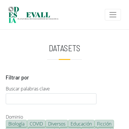
Pasar al contenido principal
DATASETS
Filtrar por
Buscar palabras clave
Dominio
Biología
COVID
Diversos
Educación
Ficción