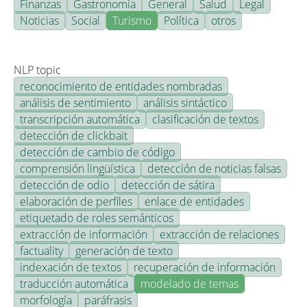
Finanzas
Gastronomía
General
Salud
Legal
Noticias
Social
Turismo
Política
otros
NLP topic
reconocimiento de entidades nombradas
análisis de sentimiento
análisis sintáctico
transcripción automática
clasificación de textos
detección de clickbait
detección de cambio de código
comprensión lingüística
detección de noticias falsas
detección de odio
detección de sátira
elaboración de perfiles
enlace de entidades
etiquetado de roles semánticos
extracción de información
extracción de relaciones
factuality
generación de texto
indexación de textos
recuperación de información
traducción automática
modelado de temas
morfología
paráfrasis