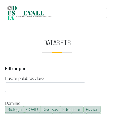
Pasar al contenido principal
DATASETS
Filtrar por
Buscar palabras clave
Dominio
Biología
COVID
Diversos
Educación
Ficción