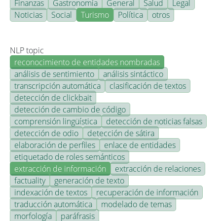
Finanzas
Gastronomía
General
Salud
Legal
Noticias
Social
Turismo
Política
otros
NLP topic
reconocimiento de entidades nombradas
análisis de sentimiento
análisis sintáctico
transcripción automática
clasificación de textos
detección de clickbait
detección de cambio de código
comprensión lingüística
detección de noticias falsas
detección de odio
detección de sátira
elaboración de perfiles
enlace de entidades
etiquetado de roles semánticos
extracción de información
extracción de relaciones
factuality
generación de texto
indexación de textos
recuperación de información
traducción automática
modelado de temas
morfología
paráfrasis