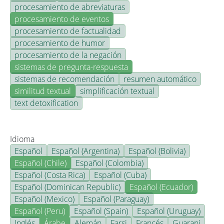
procesamiento de abreviaturas
procesamiento de eventos
procesamiento de factualidad
procesamiento de humor
procesamiento de la negación
sistemas de pregunta-respuesta
sistemas de recomendación
resumen automático
similitud textual
simplificación textual
text detoxification
Idioma
Español
Español (Argentina)
Español (Bolivia)
Español (Chile)
Español (Colombia)
Español (Costa Rica)
Español (Cuba)
Español (Dominican Republic)
Español (Ecuador)
Español (Mexico)
Español (Paraguay)
Español (Peru)
Español (Spain)
Español (Uruguay)
Inglés
Árabe
Alemán
Farsi
Francés
Guarani