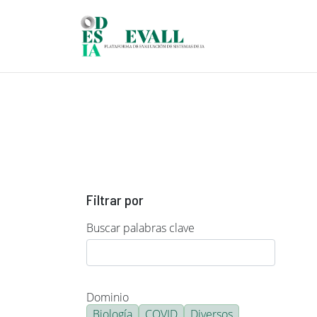
Pasar al contenido principal
Filtrar por
Buscar palabras clave
Dominio
Biología
COVID
Diversos