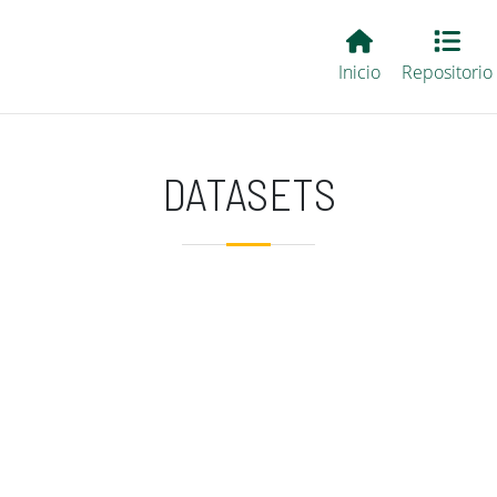
Main EvALL
Inicio
Repositorio
DATASETS