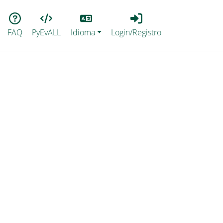
Lang
Login_Registro
FAQ
PyEvALL
Idioma
Login/Registro