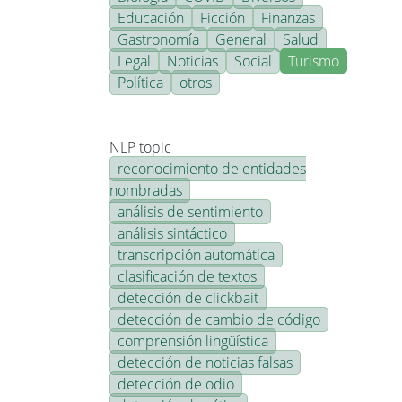
Educación
Ficción
Finanzas
Gastronomía
General
Salud
Legal
Noticias
Social
Turismo
Política
otros
NLP topic
reconocimiento de entidades
nombradas
análisis de sentimiento
análisis sintáctico
transcripción automática
clasificación de textos
detección de clickbait
detección de cambio de código
comprensión lingüística
detección de noticias falsas
detección de odio