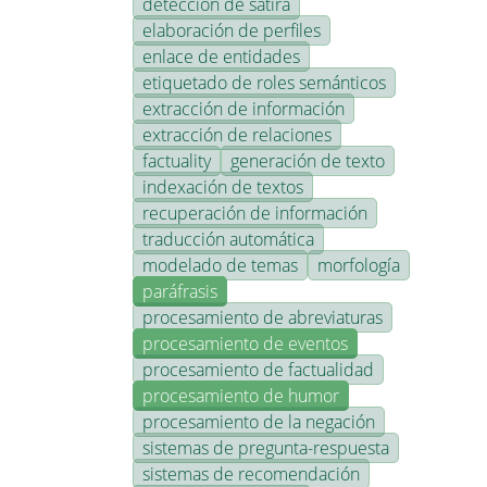
detección de sátira
elaboración de perfiles
enlace de entidades
etiquetado de roles semánticos
extracción de información
extracción de relaciones
factuality
generación de texto
indexación de textos
recuperación de información
traducción automática
modelado de temas
morfología
paráfrasis
procesamiento de abreviaturas
procesamiento de eventos
procesamiento de factualidad
procesamiento de humor
procesamiento de la negación
sistemas de pregunta-respuesta
sistemas de recomendación