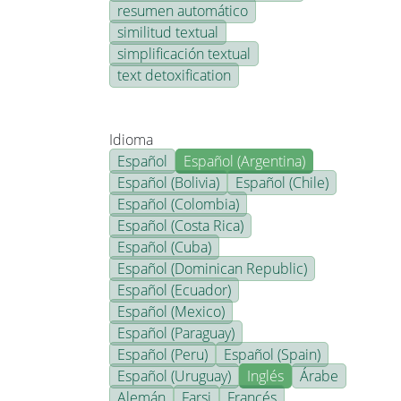
resumen automático
similitud textual
simplificación textual
text detoxification
Idioma
Español
Español (Argentina)
Español (Bolivia)
Español (Chile)
Español (Colombia)
Español (Costa Rica)
Español (Cuba)
Español (Dominican Republic)
Español (Ecuador)
Español (Mexico)
Español (Paraguay)
Español (Peru)
Español (Spain)
Español (Uruguay)
Inglés
Árabe
Alemán
Farsi
Francés