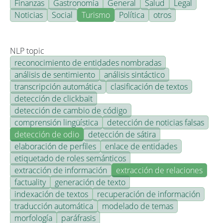
Finanzas
Gastronomía
General
Salud
Legal
Noticias
Social
Turismo
Política
otros
NLP topic
reconocimiento de entidades nombradas
análisis de sentimiento
análisis sintáctico
transcripción automática
clasificación de textos
detección de clickbait
detección de cambio de código
comprensión lingüística
detección de noticias falsas
detección de odio
detección de sátira
elaboración de perfiles
enlace de entidades
etiquetado de roles semánticos
extracción de información
extracción de relaciones
factuality
generación de texto
indexación de textos
recuperación de información
traducción automática
modelado de temas
morfología
paráfrasis