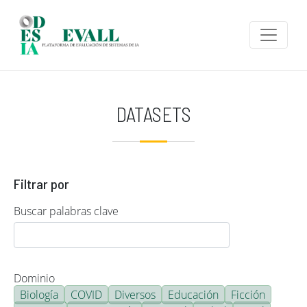
Pasar al contenido principal
DATASETS
Filtrar por
Buscar palabras clave
Dominio
Biología
COVID
Diversos
Educación
Ficción