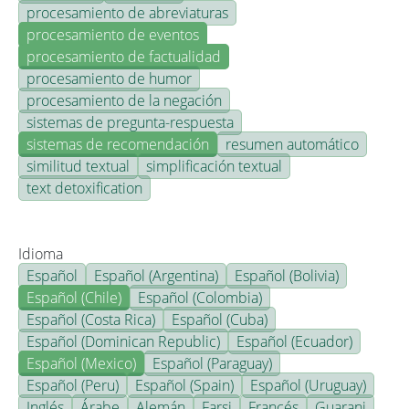
procesamiento de abreviaturas
procesamiento de eventos
procesamiento de factualidad
procesamiento de humor
procesamiento de la negación
sistemas de pregunta-respuesta
sistemas de recomendación
resumen automático
similitud textual
simplificación textual
text detoxification
Idioma
Español
Español (Argentina)
Español (Bolivia)
Español (Chile)
Español (Colombia)
Español (Costa Rica)
Español (Cuba)
Español (Dominican Republic)
Español (Ecuador)
Español (Mexico)
Español (Paraguay)
Español (Peru)
Español (Spain)
Español (Uruguay)
Inglés
Árabe
Alemán
Farsi
Francés
Guarani