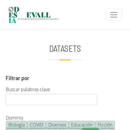
Pasar al contenido principal
DATASETS
Filtrar por
Buscar palabras clave
Dominio
Biología
COVID
Diversos
Educación
Ficción