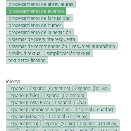
procesamiento de abreviaturas
procesamiento de eventos
procesamiento de factualidad
procesamiento de humor
procesamiento de la negación
sistemas de pregunta-respuesta
sistemas de recomendación
resumen automático
similitud textual
simplificación textual
text detoxification
Idioma
Español
Español (Argentina)
Español (Bolivia)
Español (Chile)
Español (Colombia)
Español (Costa Rica)
Español (Cuba)
Español (Dominican Republic)
Español (Ecuador)
Español (Mexico)
Español (Paraguay)
Español (Peru)
Español (Spain)
Español (Uruguay)
Inglés
Árabe
Alemán
Farsi
Francés
Guarani