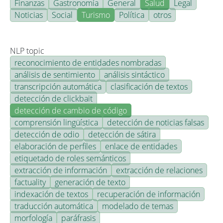
Finanzas
Gastronomía
General
Salud
Legal
Noticias
Social
Turismo
Política
otros
NLP topic
reconocimiento de entidades nombradas
análisis de sentimiento
análisis sintáctico
transcripción automática
clasificación de textos
detección de clickbait
detección de cambio de código
comprensión lingüística
detección de noticias falsas
detección de odio
detección de sátira
elaboración de perfiles
enlace de entidades
etiquetado de roles semánticos
extracción de información
extracción de relaciones
factuality
generación de texto
indexación de textos
recuperación de información
traducción automática
modelado de temas
morfología
paráfrasis